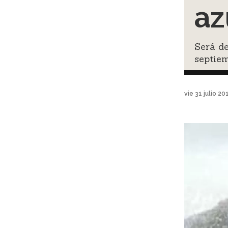
az
Será de
septie
vie 31 julio 2