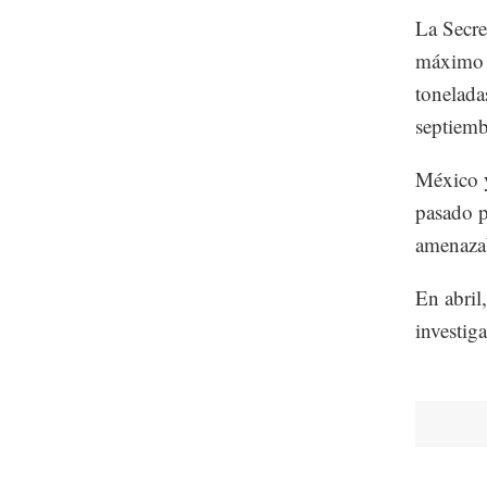
La Secre
máximo p
tonelada
septiemb
México y
pasado p
amenazab
En abril
investig