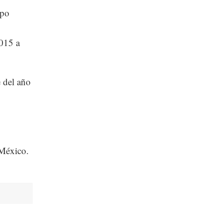
upo
2015 a
 del año
 México.