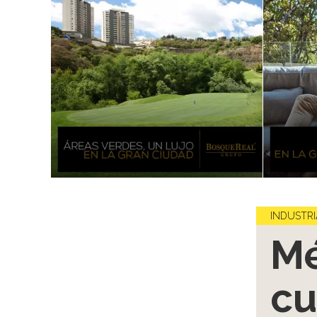
INDUSTRI
Mé
cu