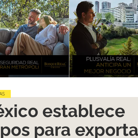
AS
xico establece
pos para exporta