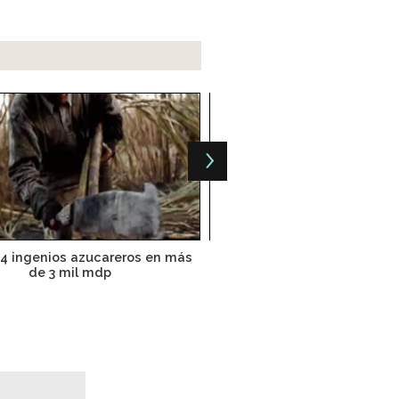
4 ingenios azucareros en más
México establece cupos par
de 3 mil mdp
azúcar a EU