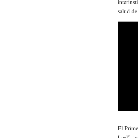
interins
salud de
El Prime
Leal”, t