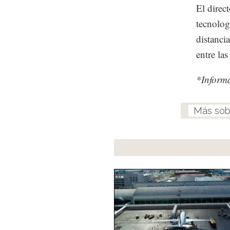
El direc
tecnolog
distanci
entre la
*Inform