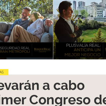
AS
evarán a cabo
imer Congreso d