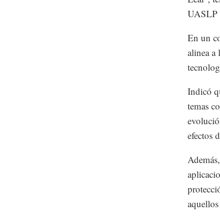
UASLP de
En un co
alinea a
tecnolog
Indicó q
temas co
evolució
efectos 
Además, 
aplicaci
protecci
aquellos