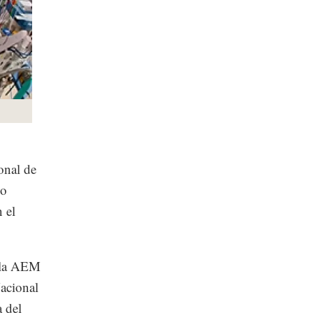
onal de
so
 el
 la AEM
Nacional
 del