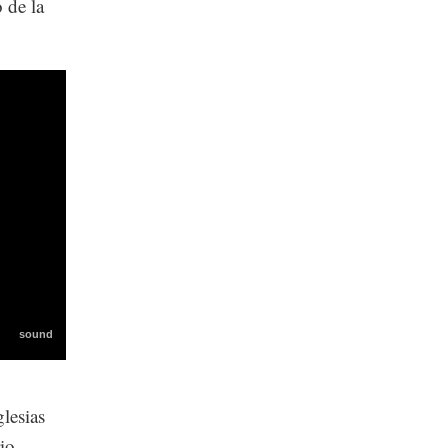
 de la
lesias
io-