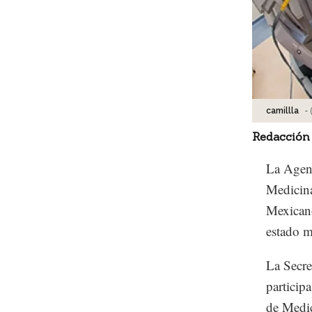
-
camillla
Redacción
La Agen
Medicin
Mexicano
estado m
La Secr
particip
de Medi