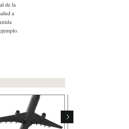
al de la
salud a
tenida
 ejemplo.