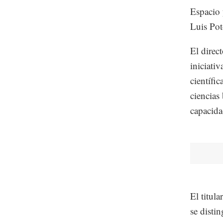
Espacio
Luis Pot
El direc
iniciati
científi
ciencias
capacida
El titul
se disti