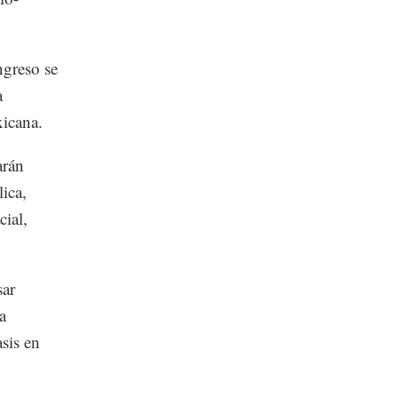
ngreso se
a
xicana.
arán
ica,
cial,
sar
a
sis en