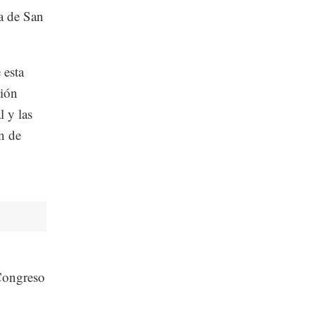
a de San
 esta
ción
l y las
ón de
 Congreso