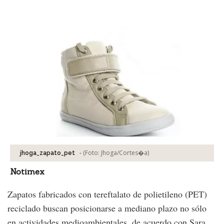
Facebook
Tweet
-
(Foto:
Jhoga/Cortes�a
)
jhoga_zapato_pet
Notimex
Zapatos fabricados con tereftalato de polietileno (PET)
reciclado buscan posicionarse a mediano plazo no sólo
en actividades medioambientales, de acuerdo con Sara