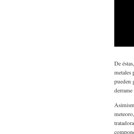
De éstas
metales 
pueden g
derrame 
Asimismo
meteoro,
tratador
componen