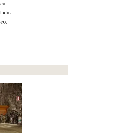
zca
sladas
sco,