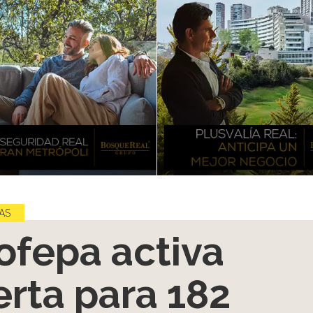
AS
ofepa activa
erta para 182