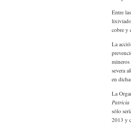
Entre la
lixiviad
cobre y 
La acció
prevenció
mineros 
severa a
en dicha
La Organ
Patricia
sólo ser
2013 y c