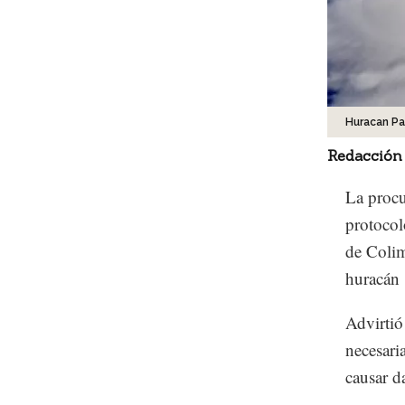
Huracan Pa
Redacción
La procu
protocol
de Colim
huracán
Advirtió
necesari
causar d