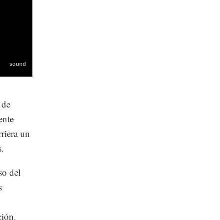
 de
ente
rriera un
s.
so del
s
ción.