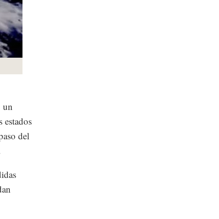
ó un
s estados
paso del
.
didas
dan