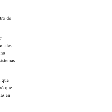
e
tro de
e
e jales
una
sistemas
s que
eró que
nas en