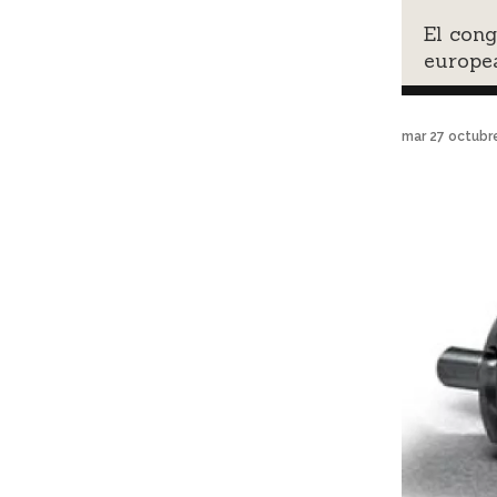
El con
europe
mar 27 octubr