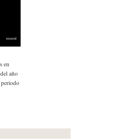
s en
 del año
 periodo