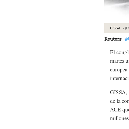
-
(F
GISSA
Reuters
@
El congl
martes u
europea 
internac
GISSA, q
de la co
ACE que 
millones