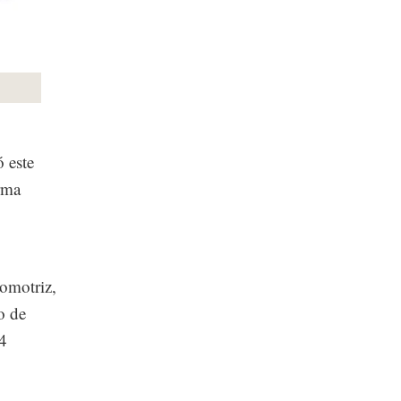
 este
irma
omotriz,
o de
.4