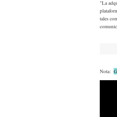
"La adqu
platafor
tales co
comunic
Nota:
G