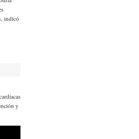
es
n, indicó
cardiacas
vención y