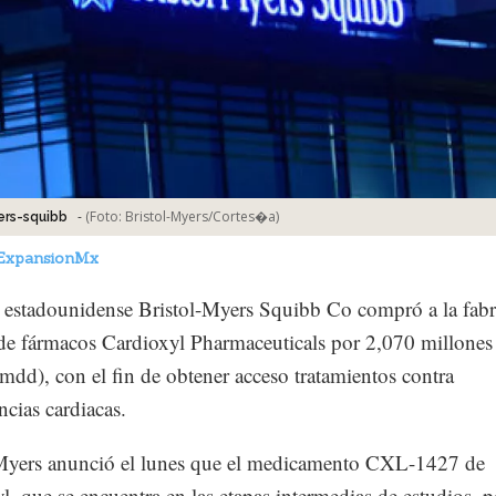
-
(Foto:
Bristol-Myers/Cortes�a
)
ers-squibb
ExpansionMx
 estadounidense Bristol-Myers Squibb Co compró a la fabr
de fármacos Cardioxyl Pharmaceuticals por 2,070 millones
(mdd), con el fin de obtener acceso tratamientos contra
ncias cardiacas.
-Myers anunció el lunes que el medicamento CXL-1427 de
l, que se encuentra en las etapas intermedias de estudios, p