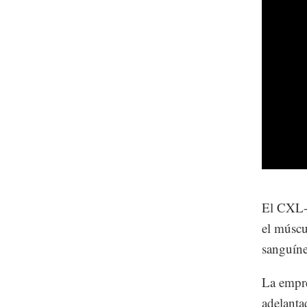
El CXL-1
el múscu
sanguíne
La empre
adelanta