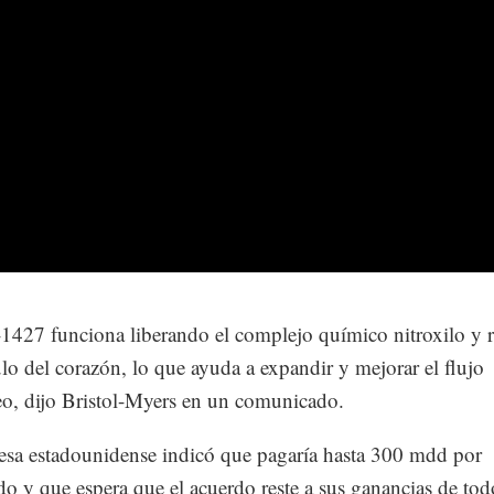
427 funciona liberando el complejo químico nitroxilo y r
lo del corazón, lo que ayuda a expandir y mejorar el flujo
o, dijo Bristol-Myers en un comunicado.
sa estadounidense indicó que pagaría hasta 300 mdd por
do y que espera que el acuerdo reste a sus ganancias de tod