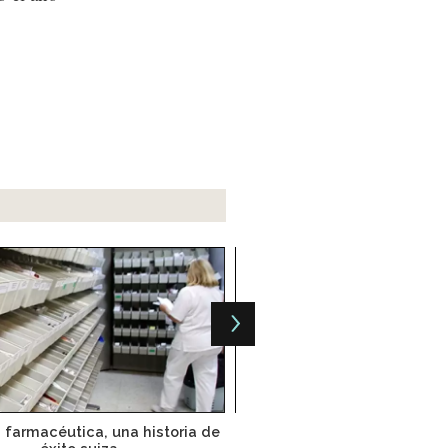
a farmacéutica, una historia de
83% de las mujeres no conf