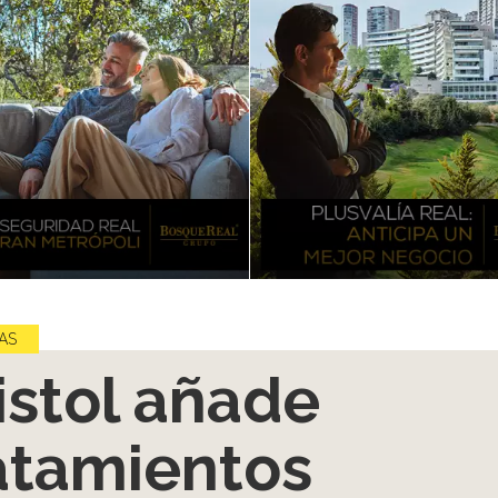
AS
istol añade
atamientos