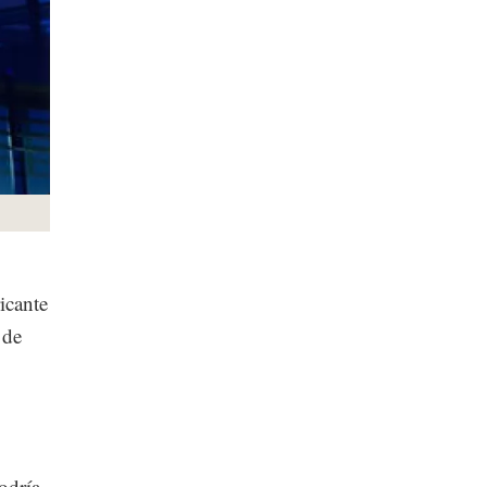
icante
 de
odría