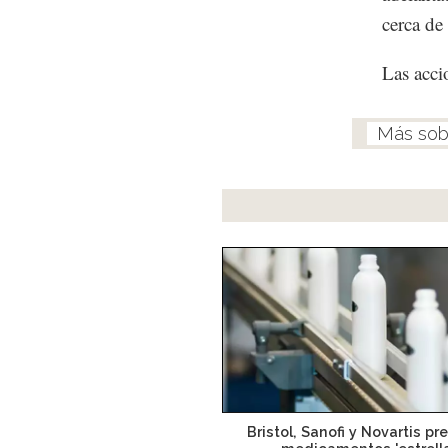
cerca de
Las acci
Bristol, Sanofi y Novartis p