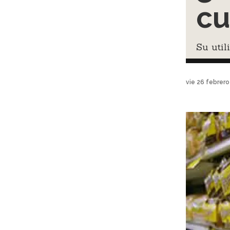
cu
Su util
vie 26 febrer