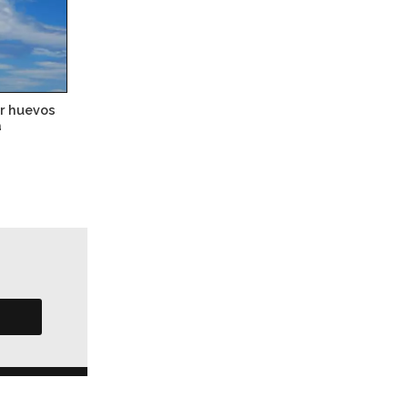
r huevos
a