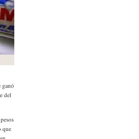
e ganó
e del
 pesos
o que
 en