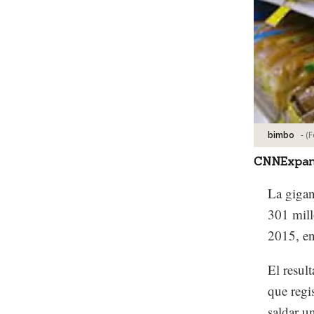
-
(F
bimbo
CNNExpan
La giga
301 mill
2015, en
El resul
que regi
saldar u