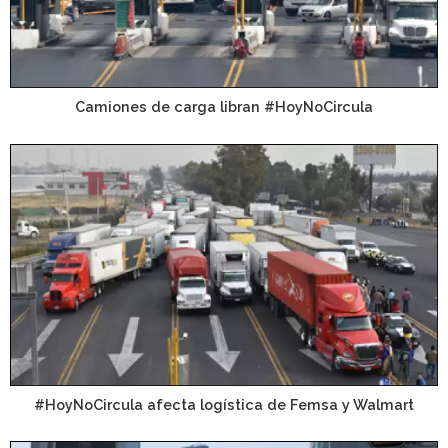
Camiones de carga libran #HoyNoCircula
#HoyNoCircula afecta logística de Femsa y Walmart