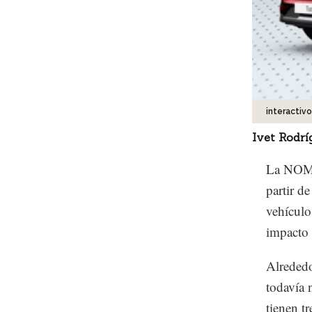
interactiv
Ivet Rodrí
La NOM-1
partir d
vehículo
impacto f
Alrededo
todavía 
tienen t