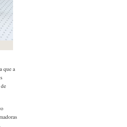
a que a
us
 de
co
rmadoras
,