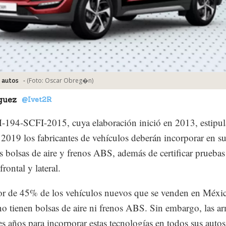
-
(Foto:
Oscar Obreg�n
)
o autos
guez
@Ivet2R
94-SCFI-2015, cuya elaboración inició en 2013, estipul
e 2019 los fabricantes de vehículos deberán incorporar en s
s bolsas de aire y frenos ABS, además de certificar pruebas
rontal y lateral.
r de 45% de los vehículos nuevos que se venden en Méxi
no tienen bolsas de aire ni frenos ABS. Sin embargo, las a
res años para incorporar estas tecnologías en todos sus autos