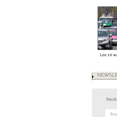
Los 10 a
NEWSLE
Recib