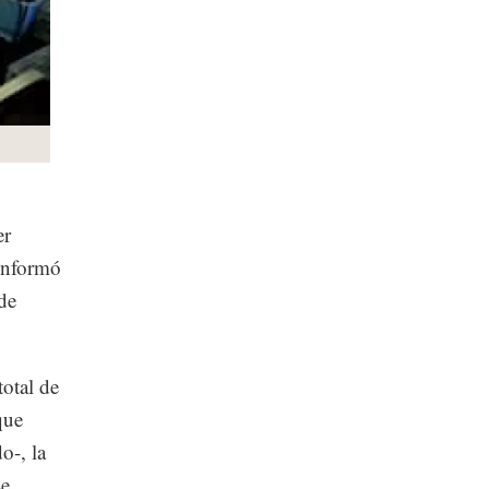
er
 informó
de
total de
que
o-, la
se