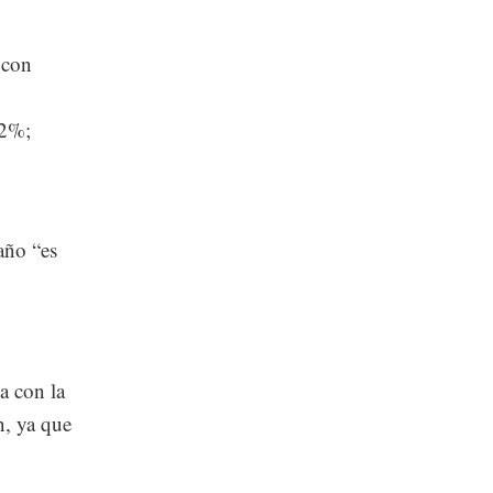
 con
.2%;
año “es
ea con la
n, ya que