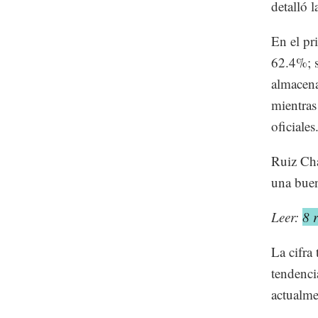
detalló l
En el pr
62.4%; s
almacena
mientras
oficiales
Ruiz Chá
una buen
Leer:
8 
La cifra 
tendenci
actualme