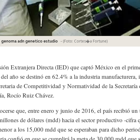
-
(Foto:
Cortes�a Fortune
)
o genoma adn genetico estudio
sión Extranjera Directa (IED) que captó México en el prim
 del año se destinó en 62.4% a la industria manufacturera,
cretaria de Competitividad y Normatividad de la Secretaría 
a, Rocío Ruiz Chávez.
ocerse que, entre enero y junio de 2016, el país recibió un 
illones de dólares (mdd) hacia el sector productivo -cifra 
menor a los 15,000 mdd que se esperaban para dicho period
ria confió en que se cumplirá la meta de 30,000 mdd que 