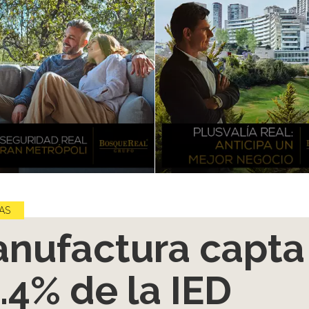
AS
nufactura capta
.4% de la IED