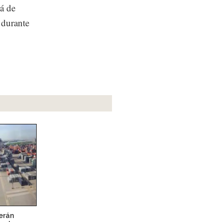
á de
 durante
erán