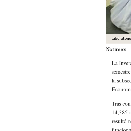
laboratori
Notimex
La Inver
semestre
la subse
Economí
Tras con
14,385 m
resultó 
funciona