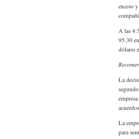
exceso y
compañí
A las 4:
95.30 eu
dólares e
Recome
La decis
segundo
empresa l
acuerdos
La empre
para sem