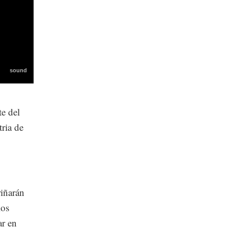
e del
ria de
iñarán
ios
ar en