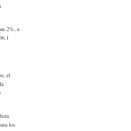
a
ían 2%, a
06.1
s, el
la
e
dora
ara los