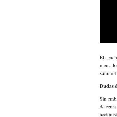
El acuer
mercado 
suminist
Dudas d
Sin emba
de cerca
accionis