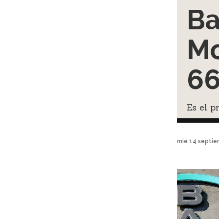
Ba
Mo
66
Es el p
mié 14 septie