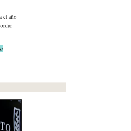
a el año
cordar
to