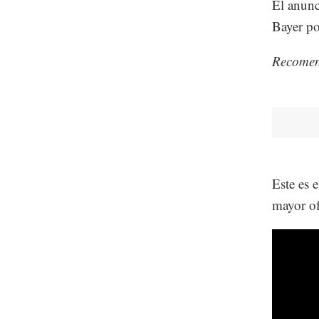
El anunc
Bayer po
Recome
Este es 
mayor ofe