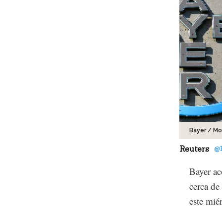
Bayer / M
Reuters
@
Bayer ac
cerca de
este mié