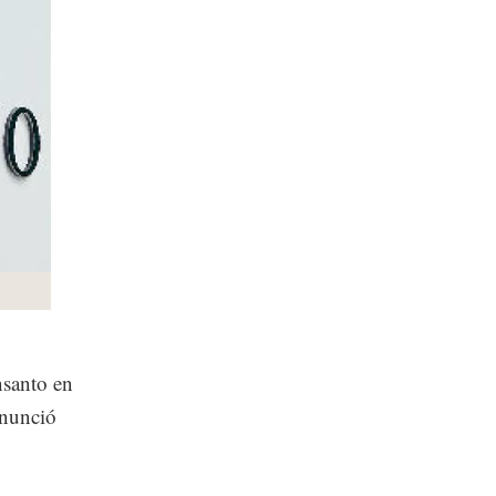
nsanto en
anunció