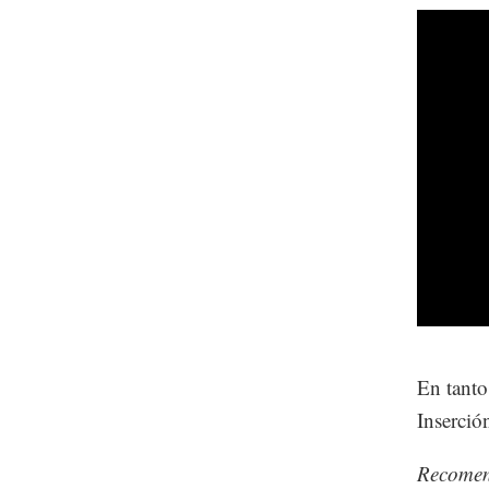
En tanto
Inserció
Recome