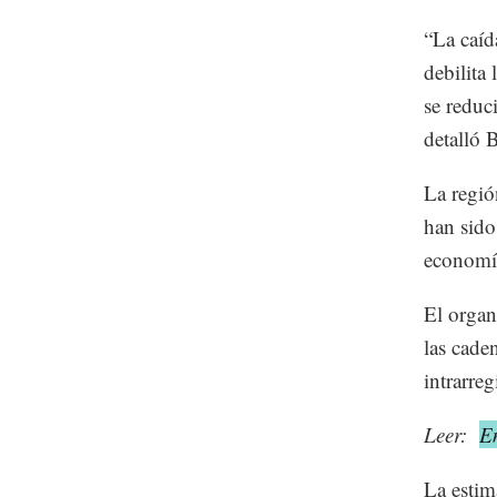
“La caíd
debilita
se reduc
detalló 
La regió
han sido
economía
El organ
las cade
intrarreg
Leer:
En
La estim