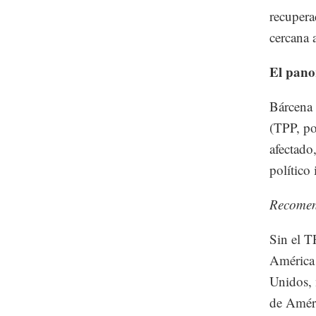
recupera
cercana 
El pano
Bárcena 
(TPP, po
afectado
político
Recome
Sin el T
América 
Unidos, 
de Améri