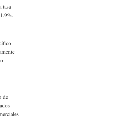
 tasa
 1.9%.
cífico
ramente
io
o de
tados
merciales