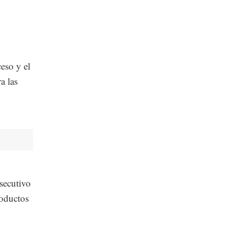
eso y el
a las
nsecutivo
roductos