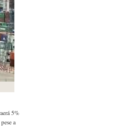
traerá 5%
 pese a