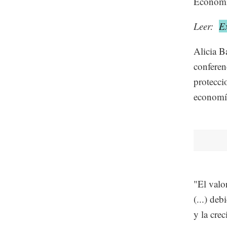
Económi
Leer:
E
Alicia B
conferen
protecci
economía
"El valo
(...) de
y la cre