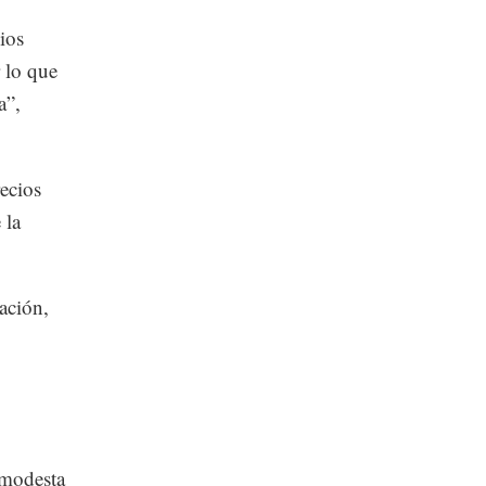
ios
r lo que
a”,
ecios
 la
ación,
"modesta