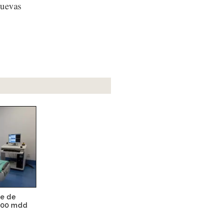
nuevas
te de
,200 mdd