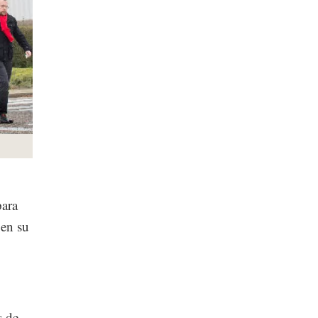
para
 en su
s de