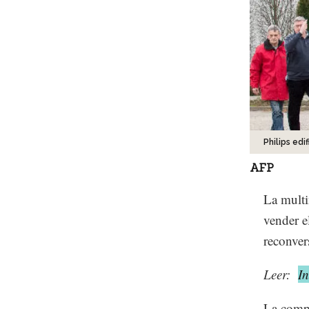
Philips edif
AFP
La multi
vender e
reconvers
Leer:
In
La compa