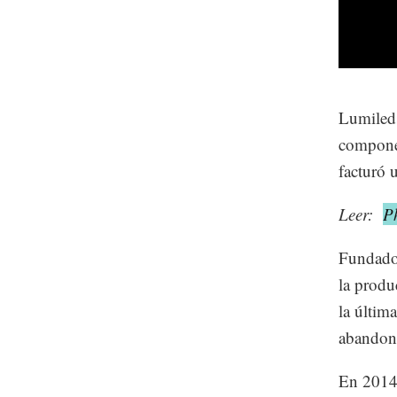
Lumileds
compone
facturó 
Leer:
P
Fundado 
la produ
la últim
abandona
En 2014 