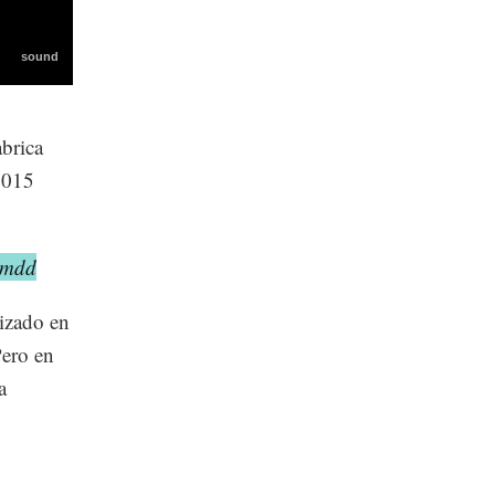
brica
2015
0 mdd
izado en
Pero en
a