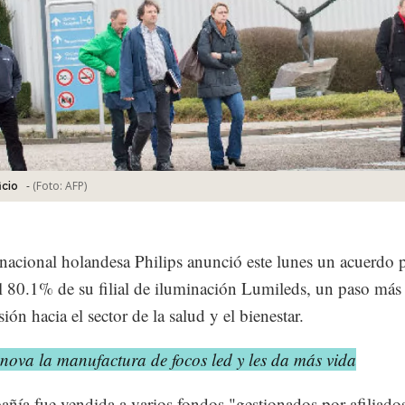
-
(Foto:
AFP
)
icio
nacional holandesa Philips anunció este lunes un acuerdo 
l 80.1% de su filial de iluminación Lumileds, un paso más
ión hacia el sector de la salud y el bienestar.
nova la manufactura de focos led y les da más vida
ñía fue vendida a varios fondos "gestionados por afiliado