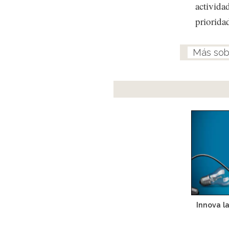
activida
priorida
Innova l