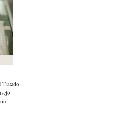
l Tratado
nsejo
ión