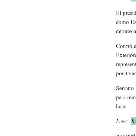
El presi
como Est
debido a
Confió e
Exterior
represen
positivas
Serrano 
para rei
hace".
Leer:
In
Aseguró 