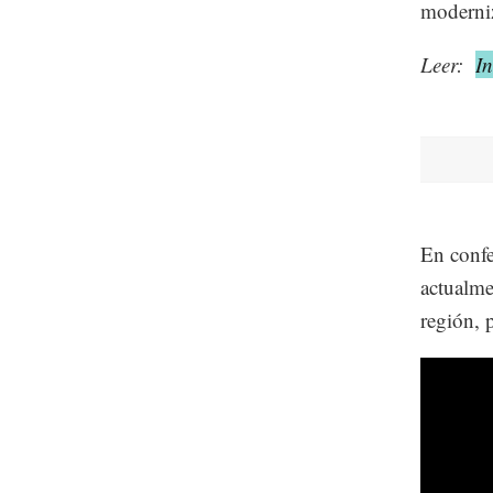
moderniz
Leer:
In
En confe
actualme
región, 