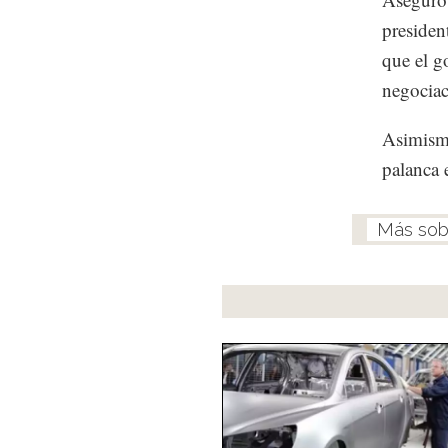
presiden
que el g
negociac
Asimismo
palanca 