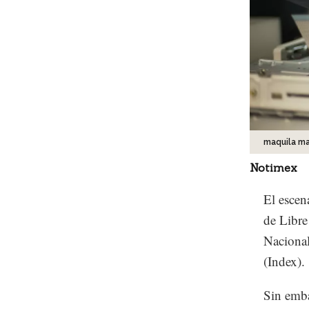
maquila ma
Notimex
El escen
de Libr
Nacional
(Index).
Sin emba