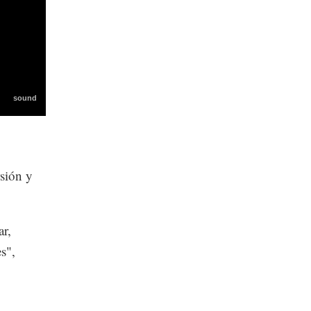
rsión y
ar,
s",