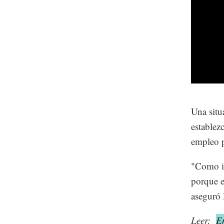
Una situ
establez
empleo p
"Como in
porque 
aseguró
Leer:
E