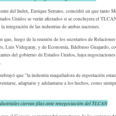
dente del Index, Enrique Serrano, coincidió en que tanto 
ados Unidos se verán afectados si se concluyera el TLCA
 la integración de las industrias de ambas naciones.
n que, luego de la reunión de los secretarios de Relaciones
es, Luis Videgaray, y de Economía, Ildefonso Guajardo, c
tantes del gobierno de Estados Unidos, haya negociaciones
.
subrayó que "la industria maquiladora de exportación estará
nventarse, adaptarse y adelantarse a los hechos, como siempr
dustriales cierran filas ante renegociación del TLCAN
que el Consejo se mantendrá respetuoso de las acciones de