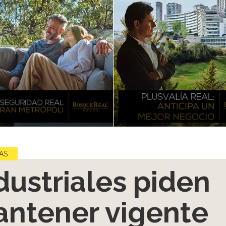
AS
dustriales piden
ntener vigente