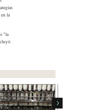
ategias
 en la
s "la
ncluyó.