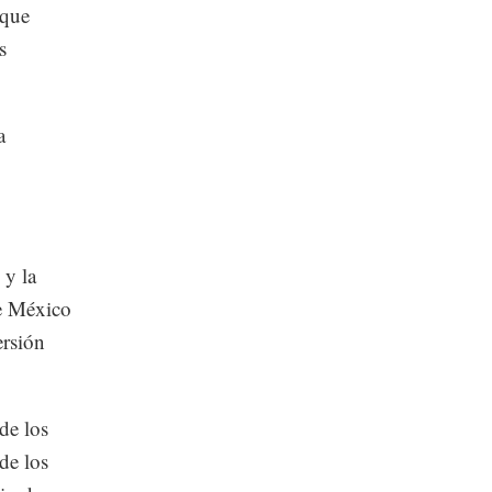
 que
s
a
 y la
ue México
ersión
de los
de los