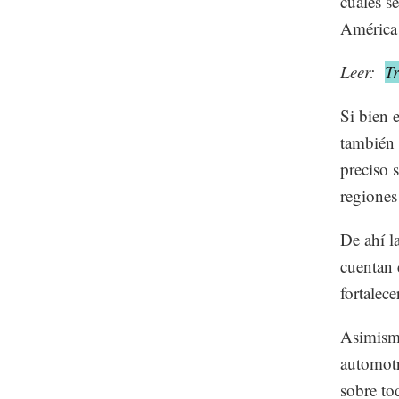
cuales s
América
Leer:
T
Si bien 
también 
preciso s
regione
De ahí l
cuentan 
fortalece
Asimismo
automotri
sobre to