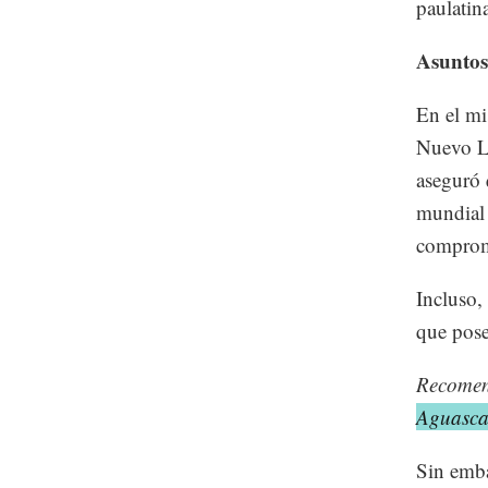
paulatin
Asuntos
En el mi
Nuevo Le
aseguró 
mundial 
comprome
Incluso,
que pos
Recome
Aguascal
Sin emba