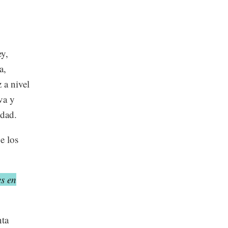
y,
a,
 a nivel
va y
idad.
e los
es en
nta