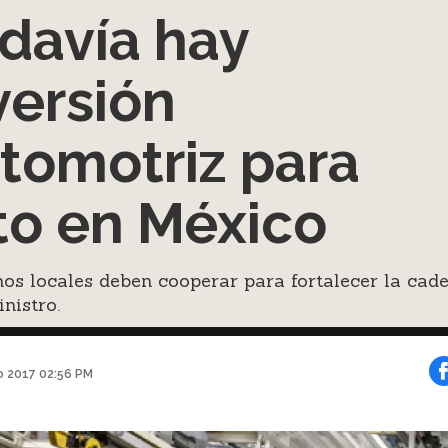
davía hay
versión
tomotriz para
to en México
os locales deben cooperar para fortalecer la cad
nistro.
o 2017 02:56 PM