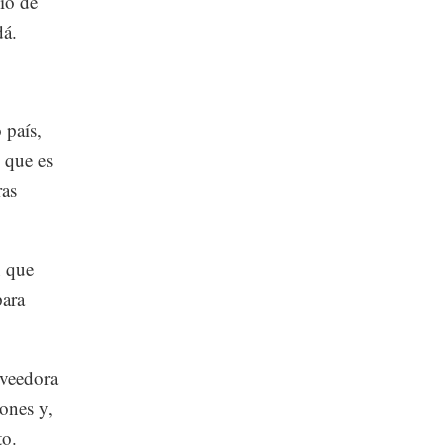
io de
dá.
 país,
 que es
ras
n que
para
oveedora
iones y,
to.