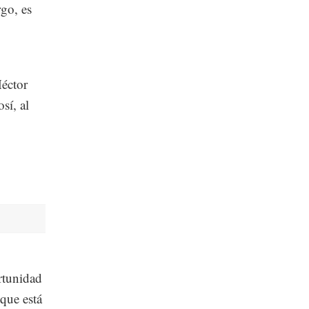
rgo, es
Héctor
sí, al
rtunidad
 que está