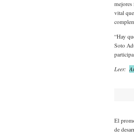
mejores 
vital qu
compleme
“Hay que
Soto Adu
particip
Leer:
A
El promo
de desar