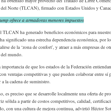
e ha obtenido mayor provecho del Tratado de Libre Comerc
 del Norte (TLCAN), firmado con Estados Unidos y Cana
rump ofrece a armadoras menores impuestos
el TLCAN ha generado beneficios económicos para nuestro
ha significado una estrecha dependencia económica, por lo
alirse de la ‘zona de confort’, y atraer a más empresas de ot
s del mundo.
a importancia de que los estados de la Federación entienda
con ventajas competitivas y que pueden colaborar entre sí 
r a la cadena de suministro.
, es preciso que se desarrolle localmente una oferta de pr
z sólida a partir de costos competitivos, calidad, certificac
do, con una cultura de mejora continua, advirtió Héctor So