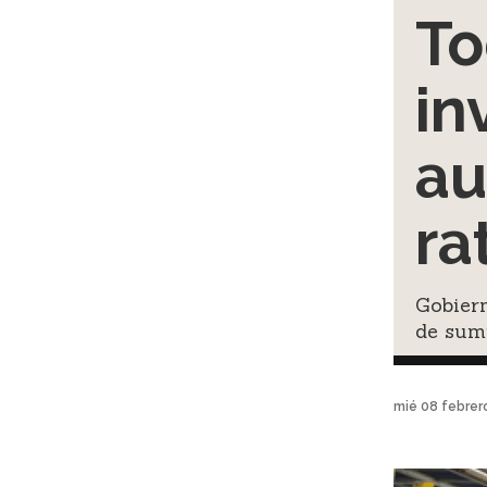
To
in
au
ra
Gobiern
de sumi
mié 08 febrer