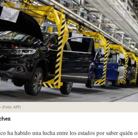
-
(Foto:
AFP
)
chez
o ha habido una lucha entre los estados por saber quién of