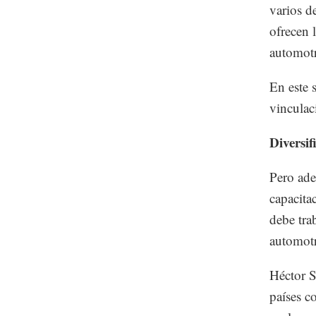
varios d
ofrecen 
automotr
En este s
vinculac
Diversif
Pero ade
capacita
debe tra
automot
Héctor S
países c