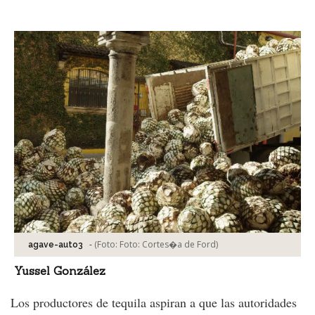
Facebook
Tweet
-
(Foto:
Foto: Cortes�a de Ford
)
agave-auto3
Yussel González
Los productores de tequila aspiran a que las autoridades