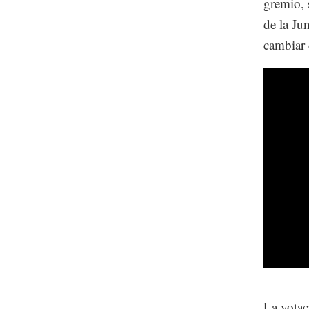
gremio, 
de la Ju
cambiar 
La votac