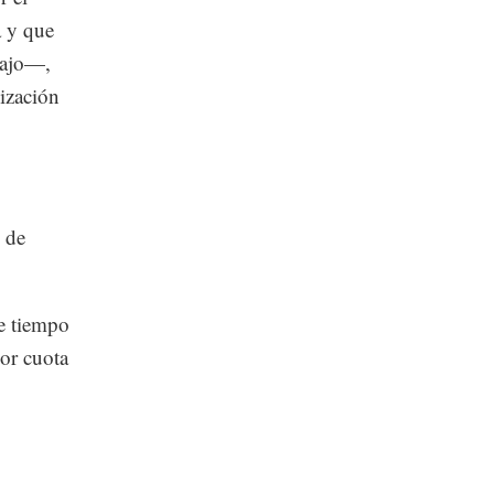
a y que
abajo—,
ización
 de
se tiempo
por cuota