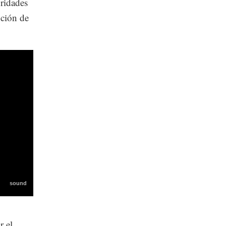
oridades
nción de
r el