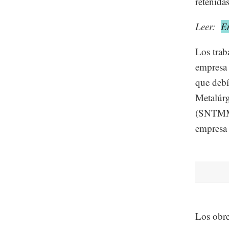
retenida
Leer:
E
Los trab
empresa 
que debí
Metalúrg
(SNTMMS
empresa 
Los obre