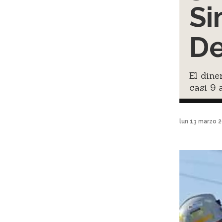
Si
De
El dine
casi 9 
lun 13 marzo 