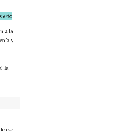
nería
n a la
enía y
ó la
de ese