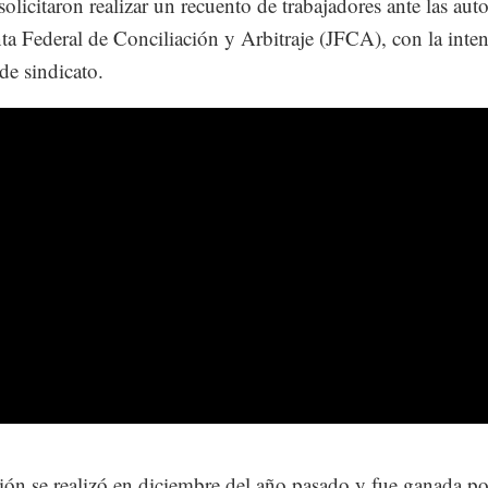
solicitaron realizar un recuento de trabajadores ante las aut
nta Federal de Conciliación y Arbitraje (JFCA), con la inte
de sindicato.
ión se realizó en diciembre del año pasado y fue ganada po