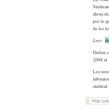
Sindicat
ahora de
por lo q
de los tr
Leer:
I
Dichas c
2008 al 
Los recu
laboraro
sindical.