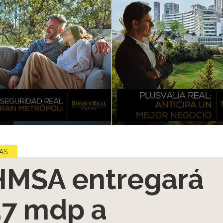
AS
MSA entregará
.7 mdp a