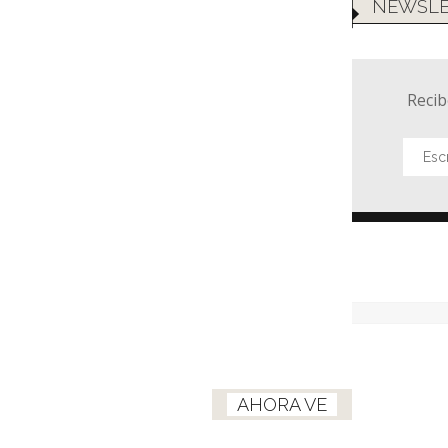
NEWSLE
Recib
AHORA VE