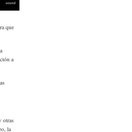
era que
a
ción a
as
y otras
o, la