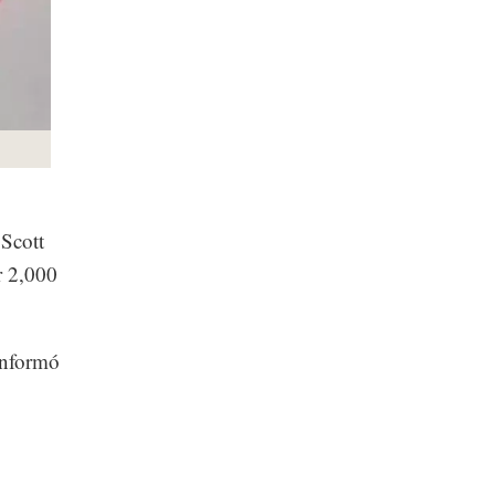
 Scott
r 2,000
informó