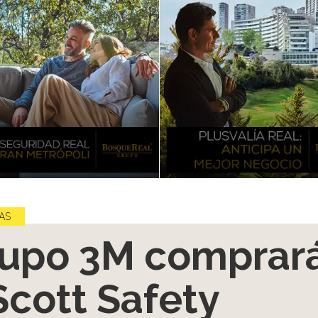
AS
upo 3M comprar
Scott Safety