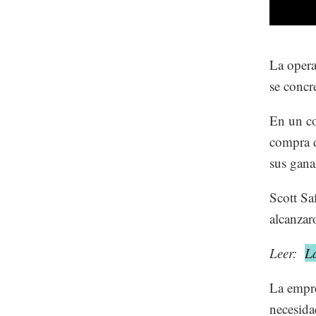
La opera
se concr
En un co
compra d
sus gana
Scott Sa
alcanzar
Leer:
L
La empre
necesida