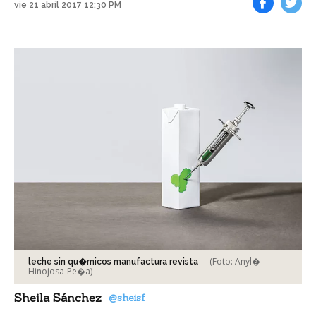
vie 21 abril 2017 12:30 PM
Facebook
Tweet
-
(Foto:
Anyl�
leche sin qu�micos manufactura revista
Hinojosa-Pe�a
)
Sheila Sánchez
@sheisf