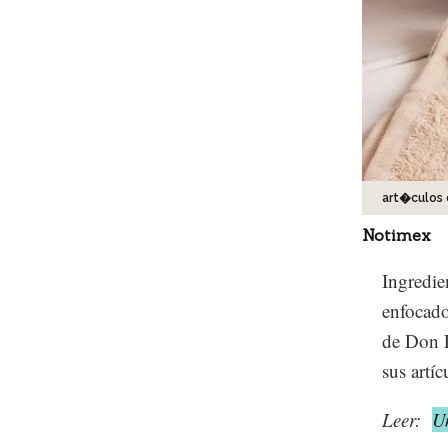
art�culos
Notimex
Ingredie
enfocado
de Don P
sus artíc
Leer:
Un