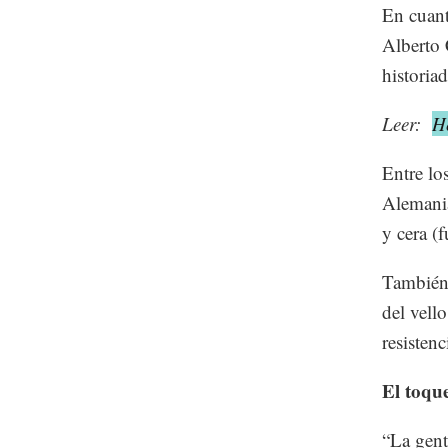
En cuan
Alberto 
historiad
Leer:
H
Entre lo
Alemania
y cera (f
También 
del vell
resistenc
El toqu
“La gent