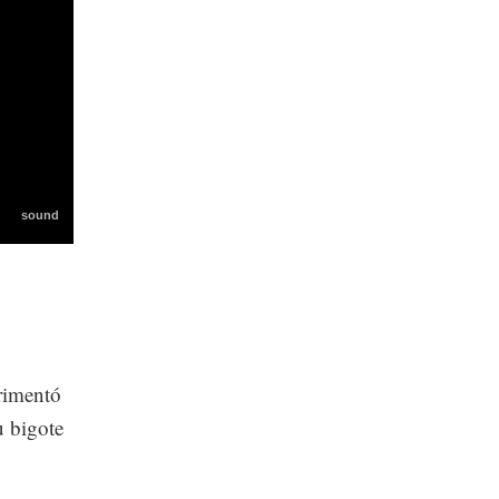
erimentó
u bigote