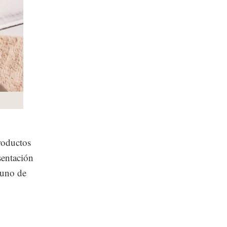
roductos
sentación
 uno de