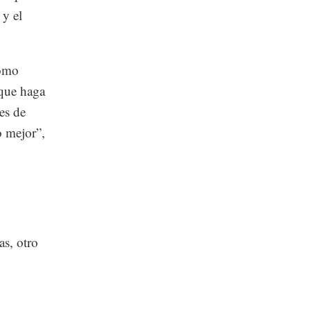
 y el
como
 que haga
es de
o mejor”,
as, otro