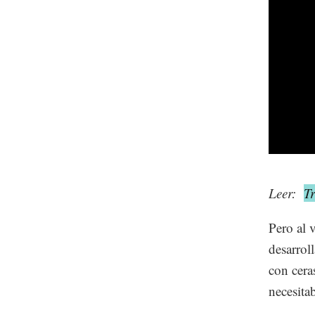
Leer:
T
Pero al v
desarrol
con cera
necesita