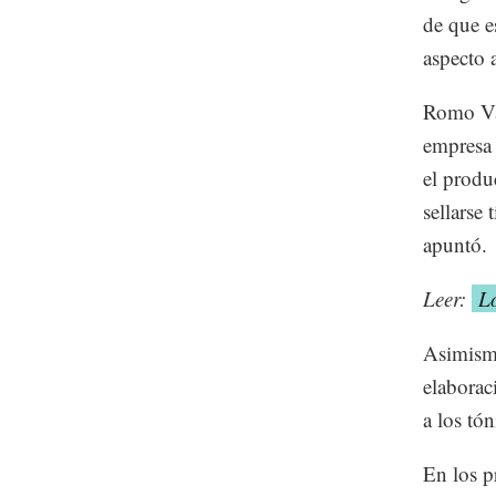
de que e
aspecto a
Romo Váz
empresa 
el produ
sellarse 
apuntó.
Leer:
Lo
Asimismo
elaborac
a los tó
En los p