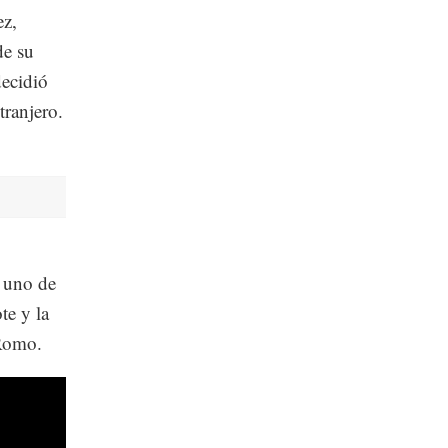
ez,
de su
decidió
tranjero.
s uno de
te y la
 Romo.