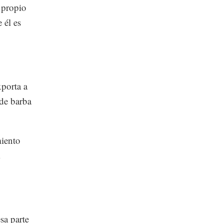
 propio
 él es
xporta a
de barba
miento
sa parte