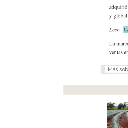
adquirió
y global
Leer:
Cu
La marca
ventas e