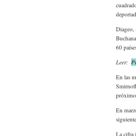
cuadrado
deportad
Diageo, 
Buchanan
60 países
Leer:
P
En las n
Smirnoff
próximo
En marzo
siguient
La cifra