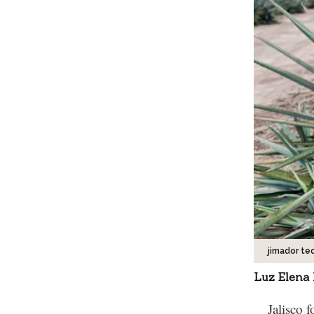
jimador teq
Luz Elena
Jalisco f