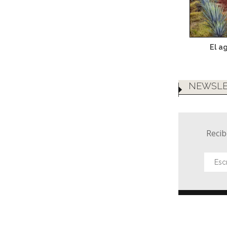
El a
NEWSLE
Recib