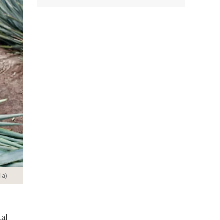
la
)
ual