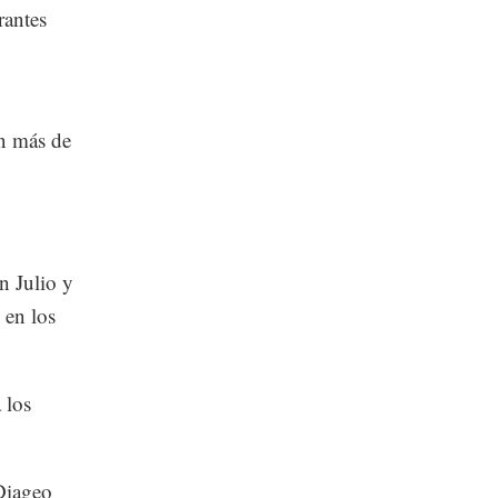
rantes
en más de
n Julio y
 en los
 los
 Diageo