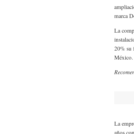
ampliaci
marca Do
La compa
instalac
20% su f
México.
Recome
La empre
años com