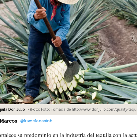
-
(Foto:
Foto: Tomada de http://www.donjulio.com/quality-tequi
uila Don Julio
 Marcos
@luzzelenasinh
ortalece su predominio en la industria del tequila con la act