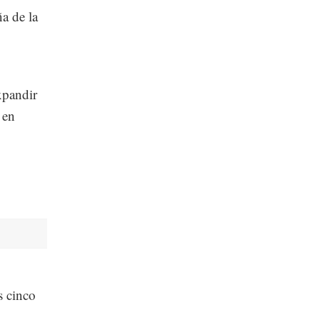
a de la
xpandir
 en
s cinco