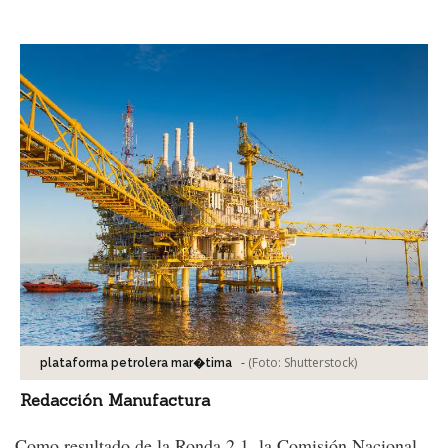
Facebook
Tweet
-
(Foto:
Shutterstock
)
plataforma petrolera mar�tima
Redacción Manufactura
Como resultado de la Ronda 2.1, la Comisión Nacional