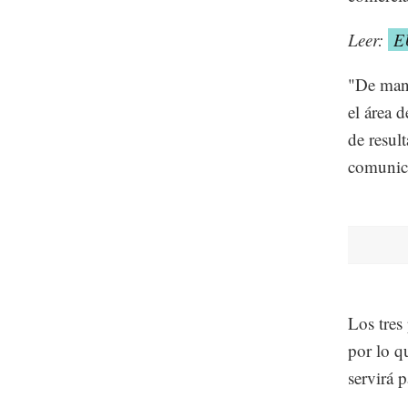
Leer:
EU
"De mane
el área 
de resul
comunica
Los tres
por lo q
servirá 