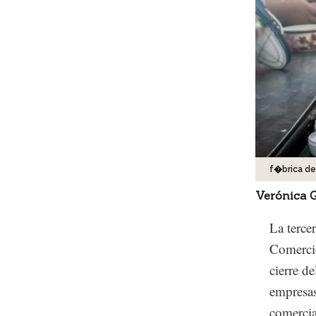
f�brica de
Verónica G
La terce
Comerci
cierre d
empresas
comercia