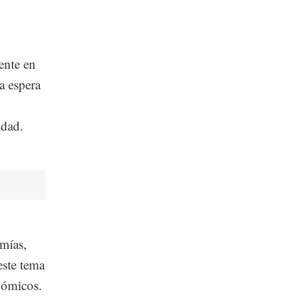
ente en
a espera
udad.
omías,
este tema
onómicos.