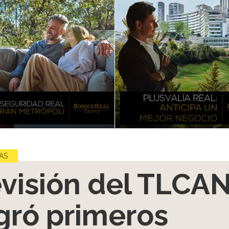
AS
visión del TLCA
gró primeros