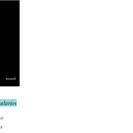
alarios
do
as