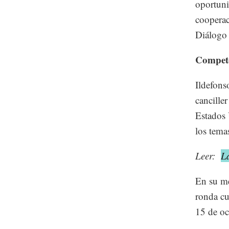
oportuni
cooperac
Diálogo 
Compete
Ildefons
cancille
Estados 
los tema
Leer:
L
En su me
ronda cu
15 de oc