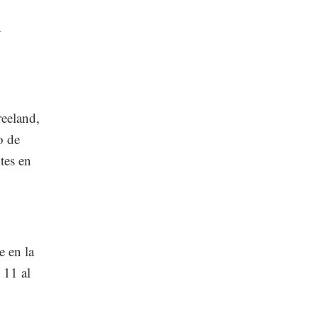
n
reeland,
o de
tes en
e en la
 11 al