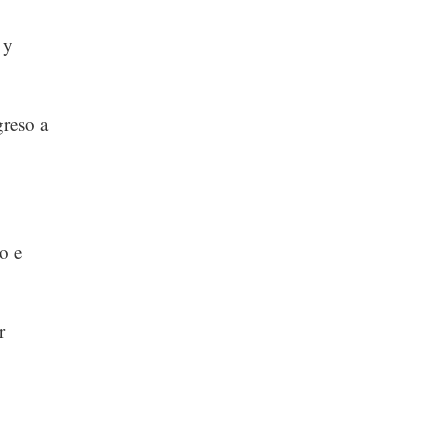
 y
greso a
o e
r