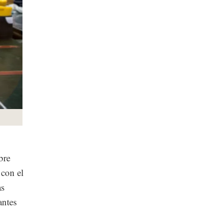
bre
con el
as
antes