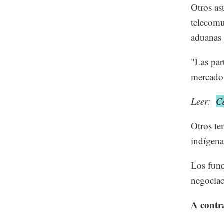
Otros as
telecomu
aduanas y
"Las par
mercados
Leer:
C
Otros te
indígena
Los func
negociac
A contra