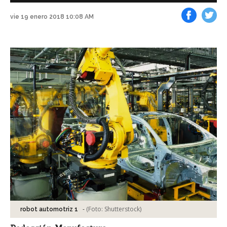
vie 19 enero 2018 10:08 AM
Facebook
Tweet
-
(Foto:
Shutterstock
)
robot automotriz 1