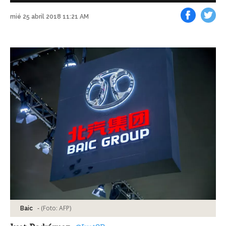
mié 25 abril 2018 11:21 AM
Facebook
Tweet
-
(Foto:
AFP
)
Baic