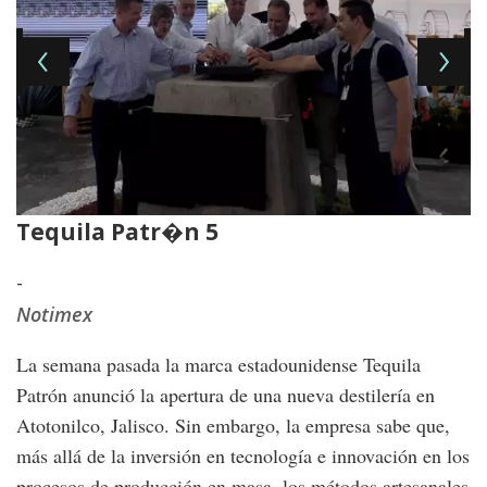
Tequila Patr�n 5
T
-
-
Notimex
N
La semana pasada la marca estadounidense Tequila
Patrón anunció la apertura de una nueva destilería en
Atotonilco, Jalisco. Sin embargo, la empresa sabe que,
más allá de la inversión en tecnología e innovación en los
procesos de producción en masa, los métodos artesanales