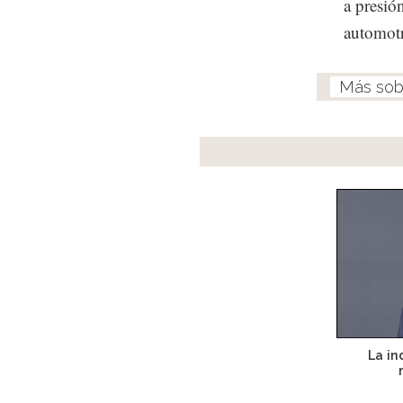
a presió
automotr
La in