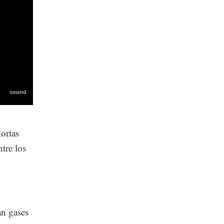
torias
tre los
an gases