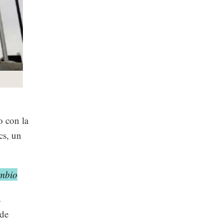
 con la
cs, un
ambio
s
 de