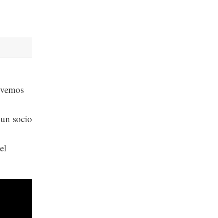
y vemos
 un socio
el