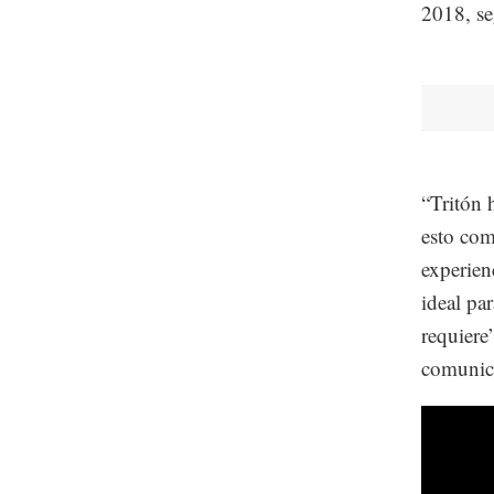
2018, s
“Tritón 
esto com
experien
ideal pa
requiere
comunic