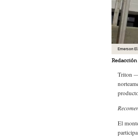
Emerson El
Redacción
Triton —
norteame
producto
Recome
El monto
participa