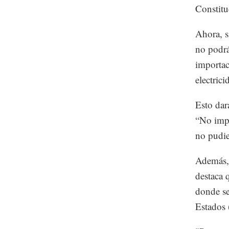
Constitu
Ahora, s
no podrá
importac
electrici
Esto dar
“No impl
no pudier
Además, 
destaca 
donde se
Estados 