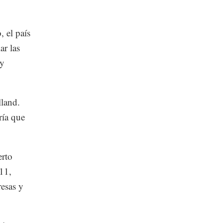
, el país
ar las
 y
lland.
ría que
erto
11,
resas y