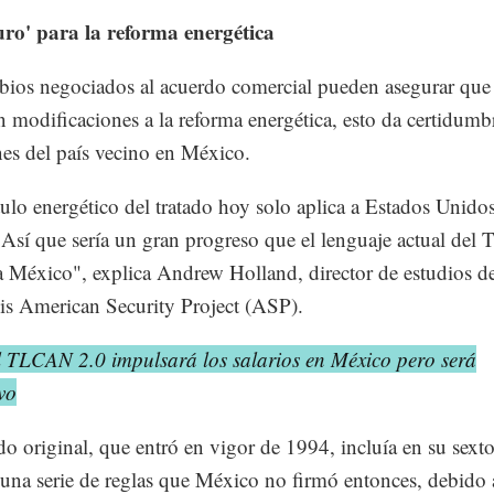
uro' para la reforma energética
ios negociados al acuerdo comercial pueden asegurar que
án modificaciones a la reforma energética, esto da certidumbr
nes del país vecino en México.
tulo energético del tratado hoy solo aplica a Estados Unido
Así que sería un gran progreso que el lenguaje actual de
a México", explica Andrew Holland, director de estudios de
sis American Security Project (ASP).
l TLCAN 2.0 impulsará los salarios en México pero será
vo
do original, que entró en vigor de 1994, incluía en su sext
 una serie de reglas que México no firmó entonces, debido 