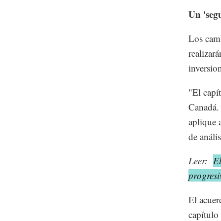
Un 'seg
Los camb
realizar
inversio
"El capí
Canadá. 
aplique 
de análi
Leer:
E
progresi
El acuer
capítulo