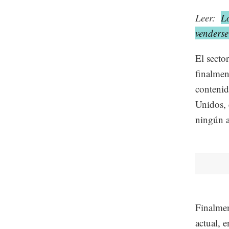
Leer:
L
venders
El secto
finalmen
contenid
Unidos, 
ningún 
Finalmen
actual, 