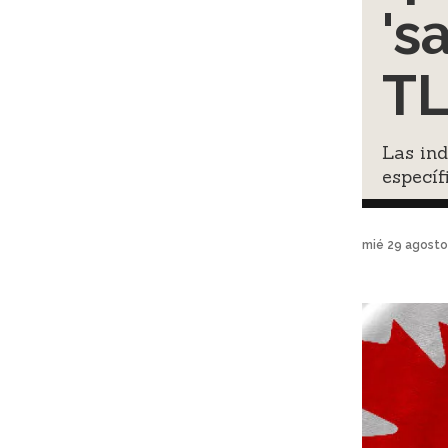
's
TL
Las ind
específ
mié 29 agosto