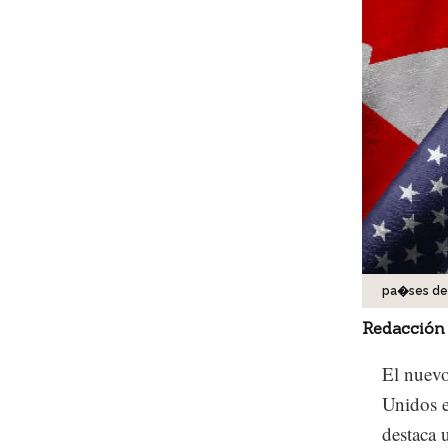
pa�ses de
Redacción
El nuev
Unidos e
destaca 