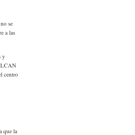
 no se
e a las
s y
l TLCAN
l centro
o
a que la