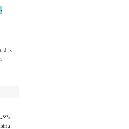
a
stados
n
62.5%
stria