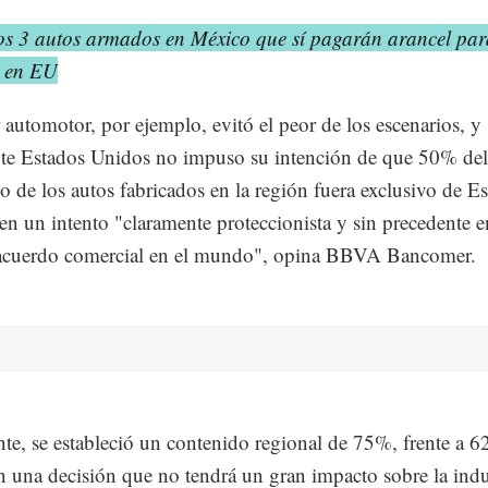
os 3 autos armados en México que sí pagarán arancel par
e en EU
r automotor, por ejemplo, evitó el peor de los escenarios, y
te Estados Unidos no impuso su intención de que 50% del
o de los autos fabricados en la región fuera exclusivo de E
en un intento "claramente proteccionista y sin precedente e
acuerdo comercial en el mundo", opina BBVA Bancomer.
te, se estableció un contenido regional de 75%, frente a 
en una decisión que no tendrá un gran impacto sobre la indu