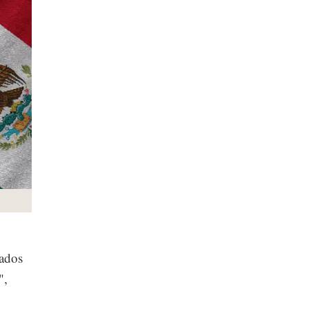
ados
",