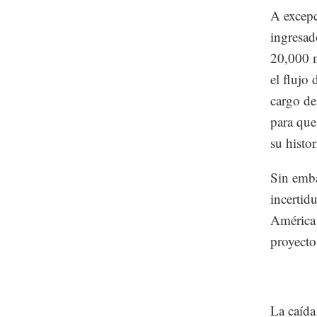
A excepc
ingresad
20,000 m
el flujo
cargo d
para que
su histo
Sin emba
incertid
América 
proyecto
La caída