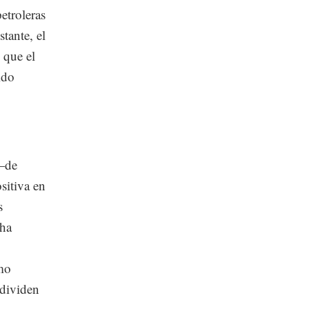
etroleras
tante, el
 que el
ido
 —de
sitiva en
s
 ha
omo
 dividen