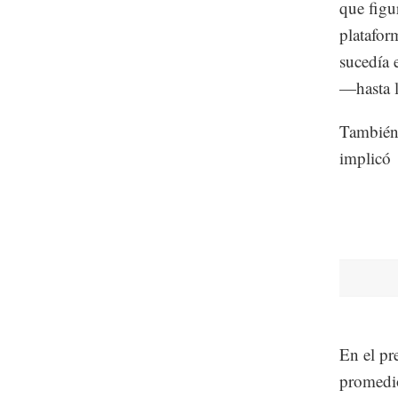
que figu
platafor
sucedía 
—hasta l
También 
implicó
En el pr
promedio