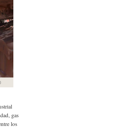
)
strial
idad, gas
ntre los