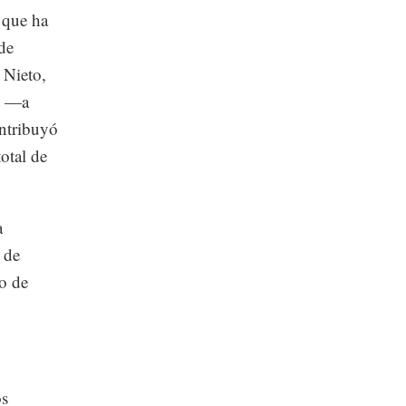
 que ha
 de
 Nieto,
o —a
ntribuyó
otal de
a
 de
o de
os