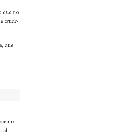
lo que no
de crudo
e, que
imiento
 el