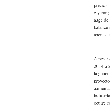
precios 
cayeran;
auge de 
balance 
apenas e
A pesar 
2014 a 2
la gener
proyecto
aumentad
industri
ocurre c