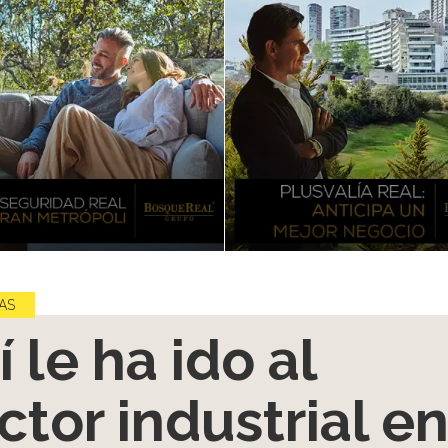
AS
í le ha ido al
ctor industrial e