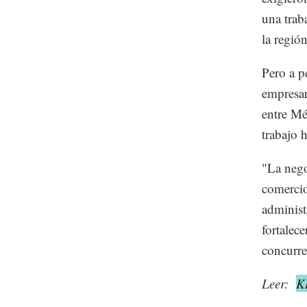
una trab
la regió
Pero a p
empresar
entre Mé
trabajo 
"La nego
comercio
administ
fortalec
concurre
Leer:
K