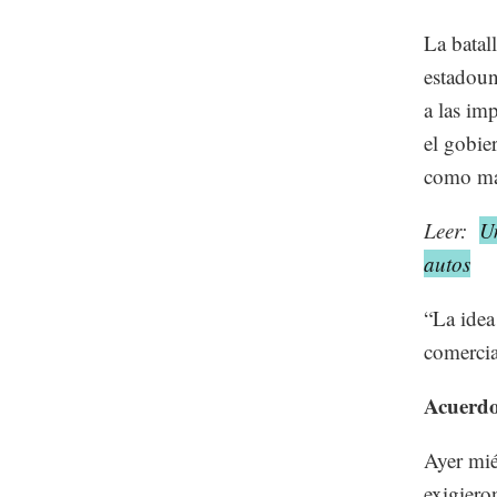
La batall
estadou
a las im
el gobie
como man
Leer:
U
autos
“La idea
comercia
Acuerdo
Ayer mié
exigiero