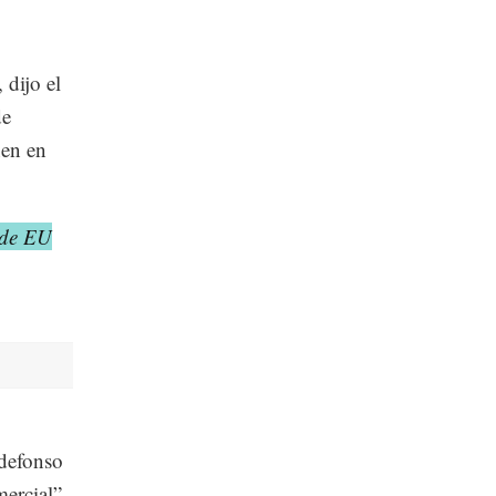
 dijo el
de
nen en
 de EU
ldefonso
mercial”