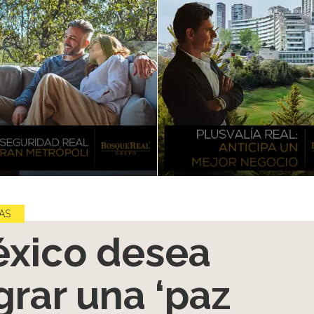
AS
xico desea
grar una ‘paz