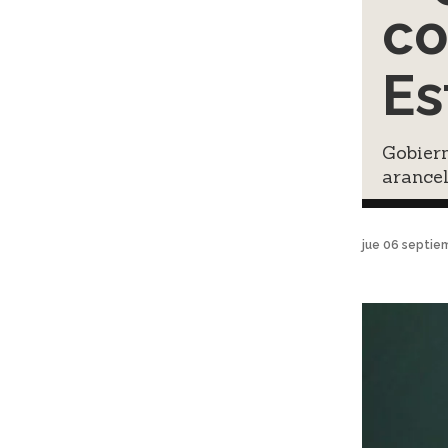
co
Es
Gobier
arancel
jue 06 septie