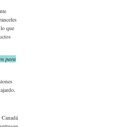
ente
anceles
 lo que
uctos
en para
siones
uajardo.
 y Canadá
nstituyen