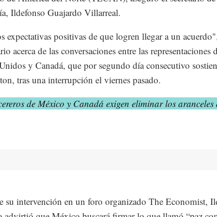
, Ildefonso Guajardo Villarreal.
 expectativas positivas de que logren llegar a un acuerdo",
rio acerca de las conversaciones entre las representaciones 
Unidos y Canadá, que por segundo día consecutivo sostie
on, tras una interrupción el viernes pasado.
cereros de México y Canadá exigen eliminar los aranceles
 su intervención en un foro organizado The Economist, I
 advirtió que México buscará firmar lo que llamó “paz co