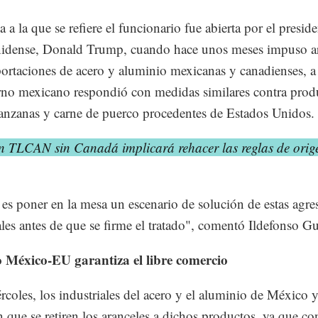
a a la que se refiere el funcionario fue abierta por el presid
nidense, Donald Trump, cuando hace unos meses impuso ar
portaciones de acero y aluminio mexicanas y canadienses, a
rno mexicano respondió con medidas similares contra prod
zanas y carne de puerco procedentes de Estados Unidos.
n TLCAN sin Canadá implicará rehacer las reglas de orig
 es poner en la mesa un escenario de solución de estas agre
les antes de que se firme el tratado", comentó Ildefonso G
 México-EU garantiza el libre comercio
rcoles, los industriales del acero y el aluminio de México
n que se retiren los aranceles a dichos productos, ya que co