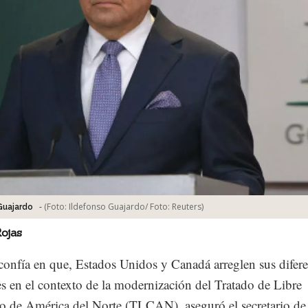
-
(Foto:
Ildefonso Guajardo/ Foto: Reuters
)
Guajardo
Rojas
onfía en que, Estados Unidos y Canadá arreglen sus difere
les en el contexto de la modernización del Tratado de Libre
 de América del Norte (TLCAN), aseguró el secretario de