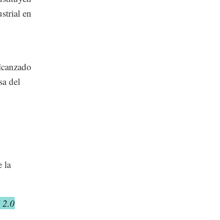
strial en
alcanzado
sa del
 la
 2.0