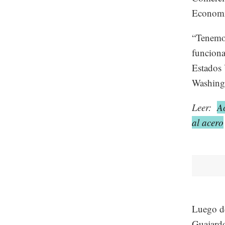
Economía
“Tenemos
funciona
Estados 
Washingt
Leer:
A
al acero
Luego de
Guajardo