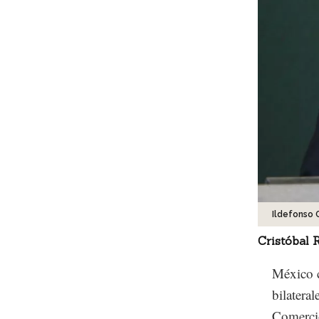
Ildefonso 
Cristóbal 
México c
bilatera
Comercio