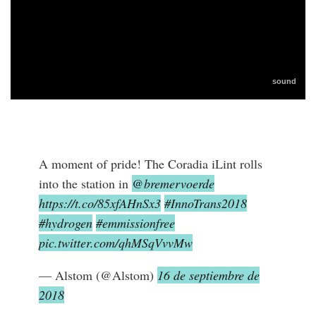
A moment of pride! The Coradia iLint rolls
into the station in
@bremervoerde
https://t.co/85xfAHnSx3
#InnoTrans2018
#hydrogen
#emmissionfree
pic.twitter.com/qhMSqVvvMw
— Alstom (@Alstom)
16 de septiembre de
2018