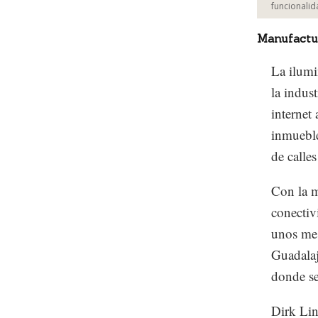
funcionalid
Manufactu
La ilumin
la indus
internet 
inmueble
de calle
Con la m
conectiv
unos mes
Guadalaj
donde se
Dirk Li