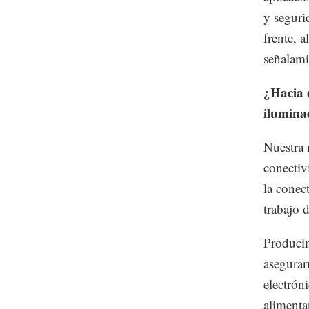
y seguri
frente, a
señalami
¿Hacia d
ilumina
Nuestra 
conectiv
la conec
trabajo 
Producim
asegurar
electrón
alimenta