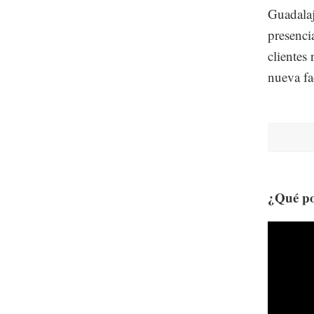
Guadalaj
presenci
clientes 
nueva fa
¿Qué po