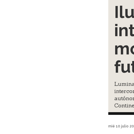
Il
in
mo
fu
Luminar
interco
autóno
Contine
mié 10 julio 2