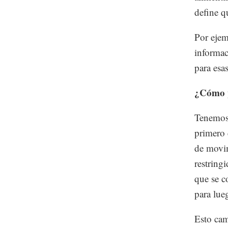
define q
Por ejem
informac
para esa
¿Cómo p
Tenemos 
primero 
de movim
restringi
que se c
para lueg
Esto cam