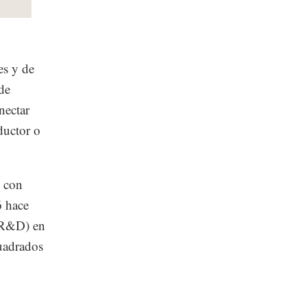
es y de
de
onectar
ductor o
n con
ó hace
 (R&D) en
cuadrados