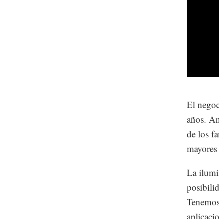
El negoc
años. An
de los f
mayores 
La ilumi
posibili
Tenemos 
aplicaci