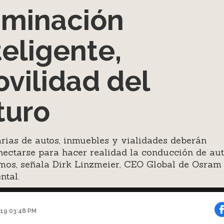
uminación
teligente,
vilidad del
turo
ias de autos, inmuebles y vialidades deberán
nectarse para hacer realidad la conducción de au
mos, señala Dirk Linzmeier, CEO Global de Osram
ntal.
019 03:48 PM