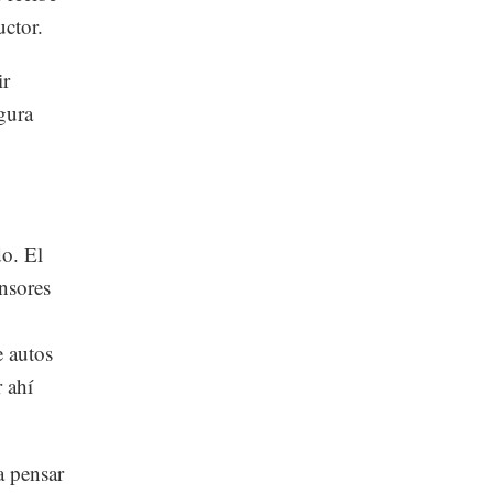
uctor.
ir
gura
do. El
ensores
e autos
 ahí
a pensar