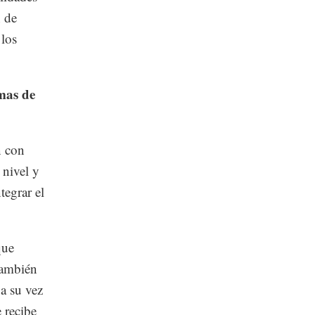
n de
 los
emas de
n con
 nivel y
tegrar el
que
también
a su vez
 recibe