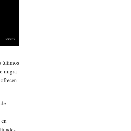
s últimos
se migra
 ofrecen
 de
.
á en
lidades