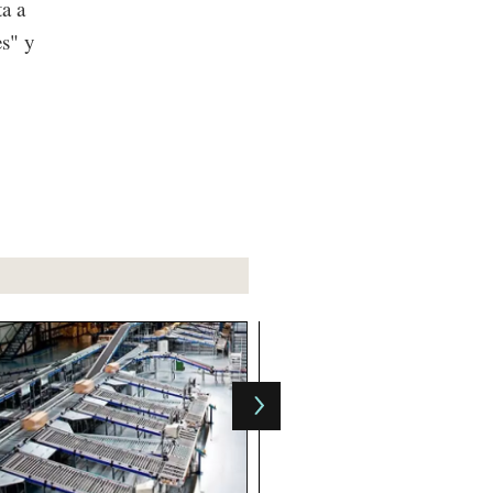
ta a
es" y