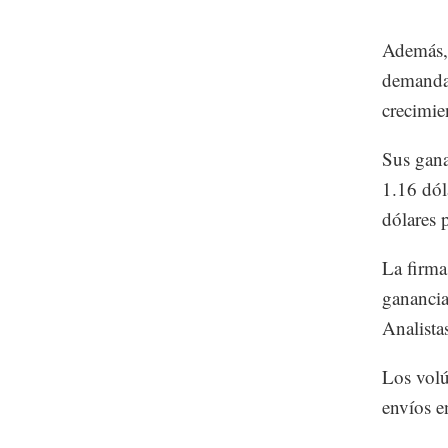
Además, 
demanda
crecimie
Sus gana
1.16 dól
dólares 
La firma
ganancia
Analista
Los volú
envíos e