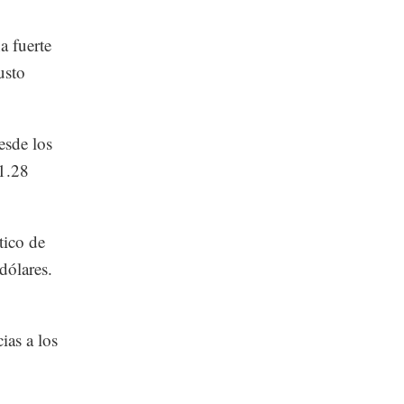
a fuerte
usto
esde los
 1.28
tico de
dólares.
ias a los