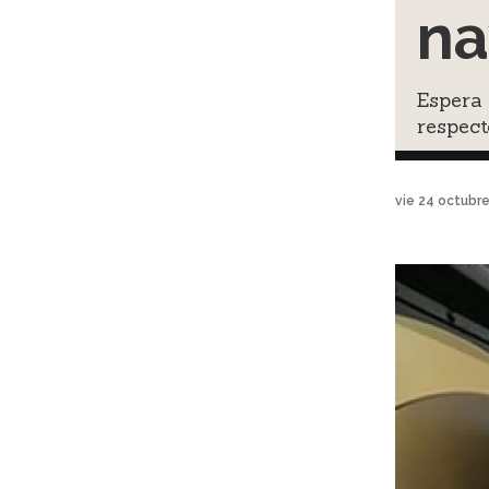
na
Espera 
respec
vie 24 octubr