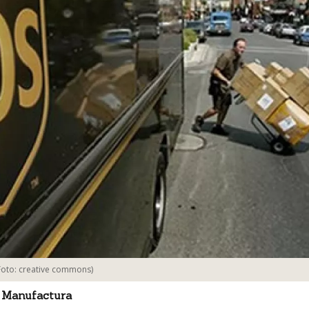
Foto:
creative commons
)
 Manufactura