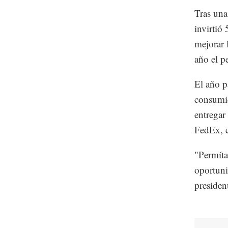
Tras una
invirtió
mejorar l
año el p
El año p
consumid
entregar
FedEx, c
"Permíta
oportuni
presiden