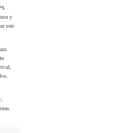
PS
tura y
ar este
ara
in
ival,
dos.
y,
stas.