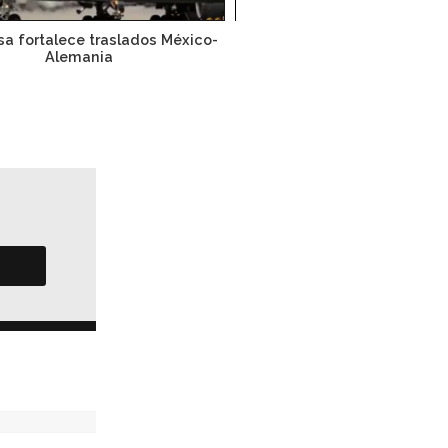
a fortalece traslados México-
Pilotos de Lufthansa inici
Alemania