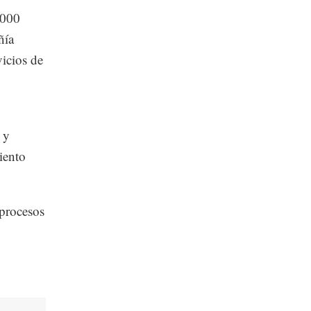
,000
ñía
vicios de
 y
iento
 procesos