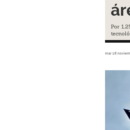
ár
Por 1,2
tecnoló
mar 18 noviem