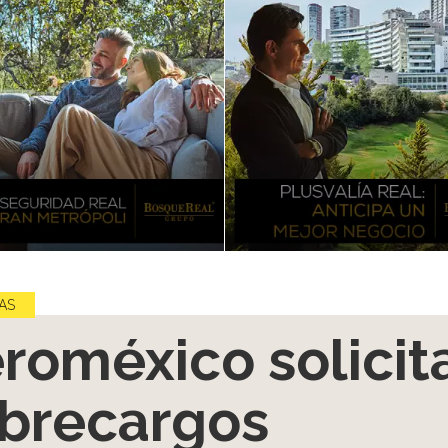
AS
roméxico solicit
brecargos