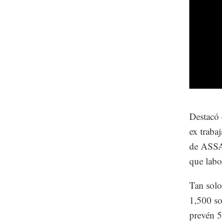
Destacó 
ex traba
de ASSA 
que lab
Tan solo
1,500 so
prevén 5