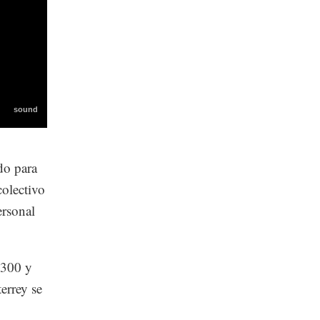
do para
colectivo
ersonal
,300 y
errey se