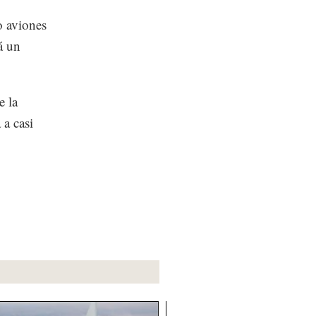
o aviones
á un
e la
 a casi