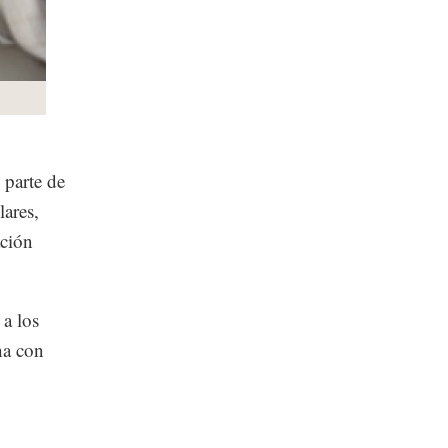
 parte de
lares,
ación
 a los
ha con