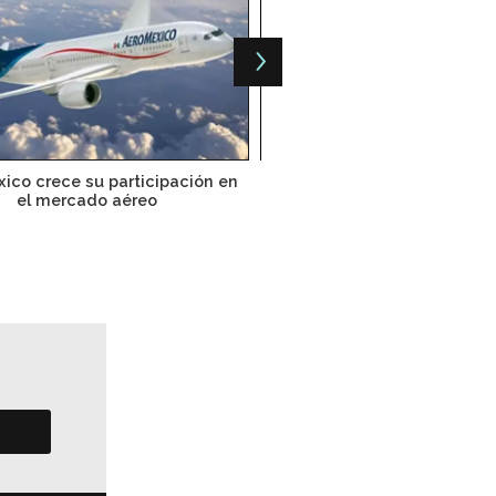
ico crece su participación en
Aeroméxico consolida su di
el mercado aéreo
carga aérea