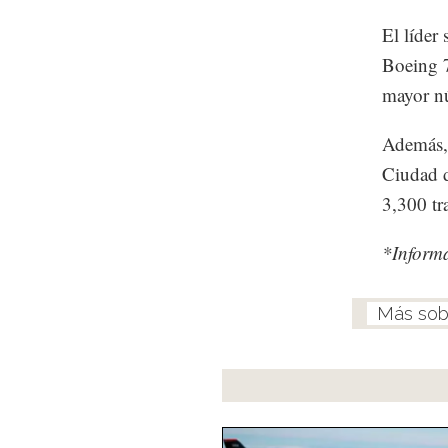
El líder
Boeing 7
mayor n
Además, 
Ciudad d
3,300 tr
*Inform