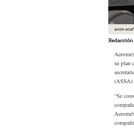
avion-azaf
Redacción
Aeroméxi
su plan 
secretar
(ASSA).
“Se cons
compañer
Aeroméxi
compañía