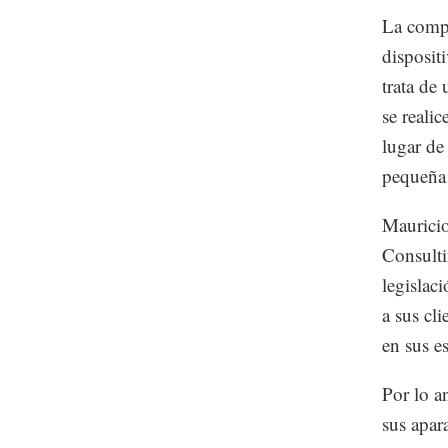
La compa
disposit
trata de
se reali
lugar de
pequeña 
Mauricio
Consulti
legislac
a sus cl
en sus e
Por lo a
sus apar