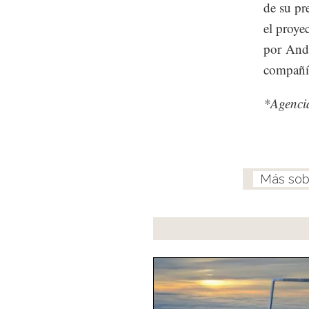
de su pr
el proye
por Andr
compañí
*Agenci