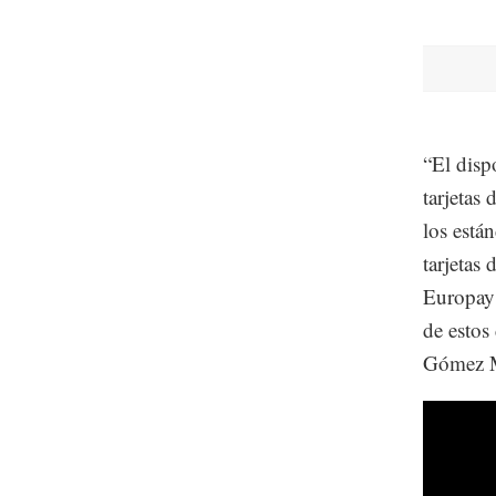
“El dispo
tarjetas
los está
tarjetas
Europay 
de estos
Gómez M