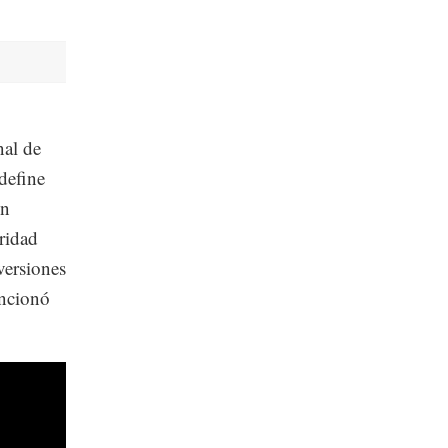
nal de
define
on
ridad
versiones
encionó