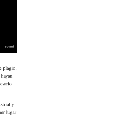
e plagio.
e hayan
cesario
strial y
mer lugar