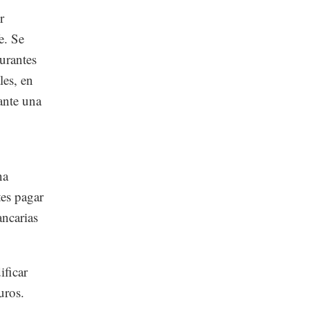
r
e. Se
aurantes
les, en
ante una
na
tes pagar
ancarias
ificar
uros.