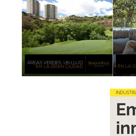
INDUSTRI
Em
in