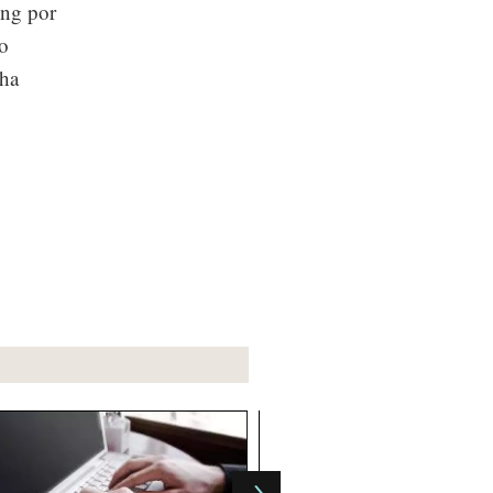
ing por
do
cha