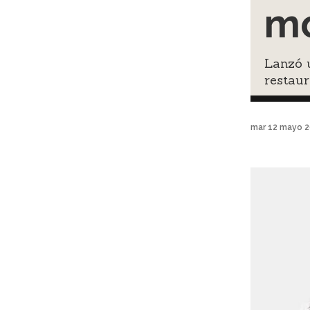
mó
Lanzó u
restau
mar 12 mayo 2