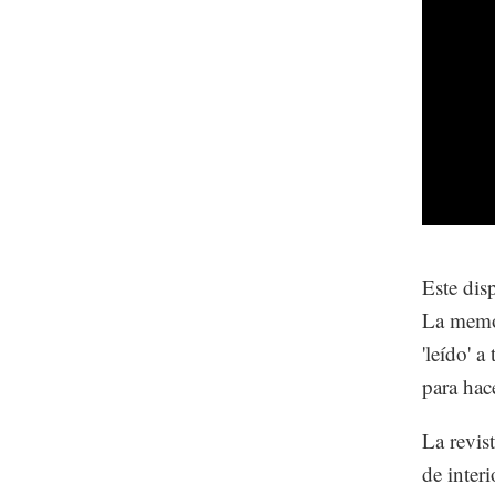
Este dis
La memor
'leído' 
para hac
La revis
de interi