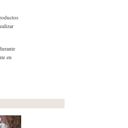
productos
ealizar
durante
nte en