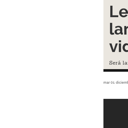
Le
la
vi
Será la
mar 01 diciem