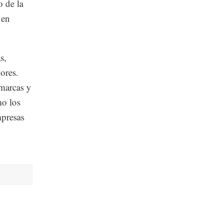
 de la
 en
s,
ores.
marcas y
mo los
mpresas