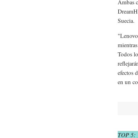
Ambas co
DreamHac
Suecia.
"Lenovo 
mientras
Todos lo
reflejar
efectos 
en un c
TOP 5: ¿