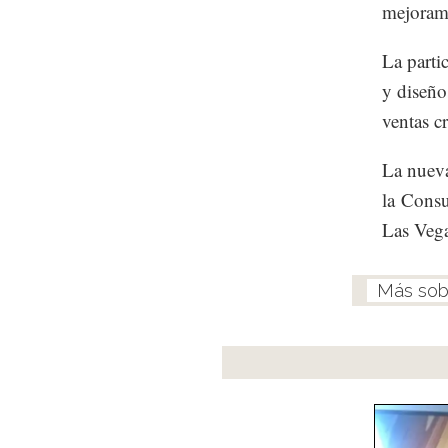
mejorami
La parti
y diseño
ventas c
La nueva
la Consu
Las Veg