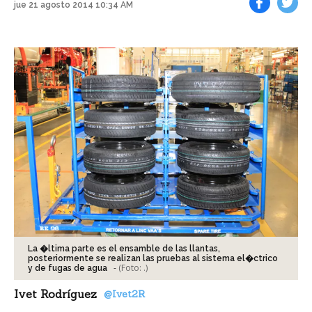
jue 21 agosto 2014 10:34 AM
Facebook
Tweet
La �ltima parte es el ensamble de las llantas,
posteriormente se realizan las pruebas al sistema el�ctrico
-
(Foto:
.
)
y de fugas de agua
Ivet Rodríguez
@Ivet2R