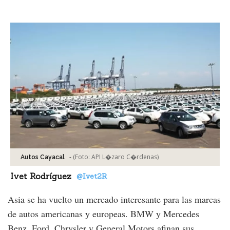
Facebook
Tweet
-
(Foto:
API L�zaro C�rdenas
)
Autos Cayacal
Ivet Rodríguez
@Ivet2R
Asia se ha vuelto un mercado interesante para las marcas
de autos americanas y europeas. BMW y Mercedes
Benz, Ford, Chrysler y General Motors afinan sus