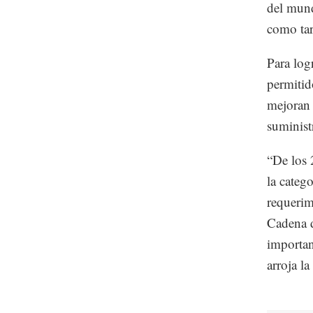
del mund
como tar
Para log
permitid
mejoran 
suminist
“De los 
la categ
requerim
Cadena d
importan
arroja la