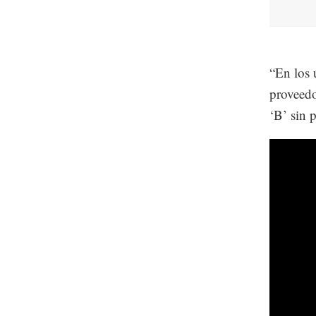
“En los 
proveedo
‘B’ sin 