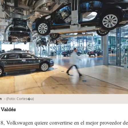
-
(Foto:
Cortes�a
)
n
 Valdés
8, Volkswagen quiere convertirse en el mejor proveedor de