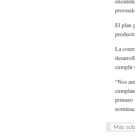
encamina
proveedo
El plan 
producti
La contr
desarrol
cumplir 
“Nos ase
cumplan 
primero 
nominac