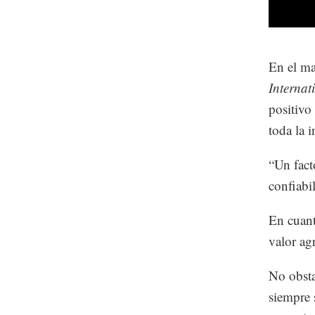
En el m
Internat
positivo
toda la i
“Un fact
confiabil
En cuant
valor ag
No obsta
siempre 