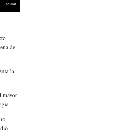
l
cto
dena de
nta la
el mayor
ogía.
 no
idió