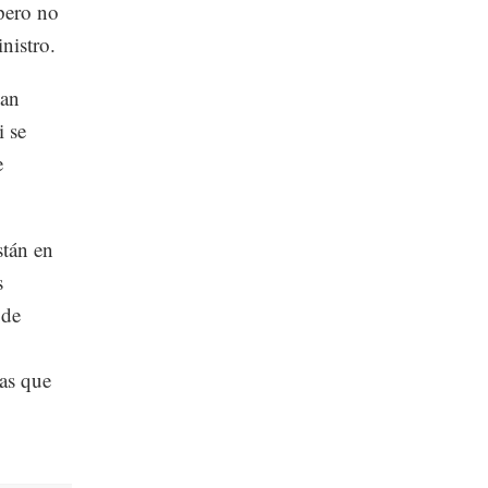
 pero no
nistro.
han
i se
e
stán en
s
 de
mas que