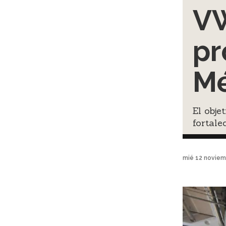
VW
pr
Mé
El obje
fortale
mié 12 noviem