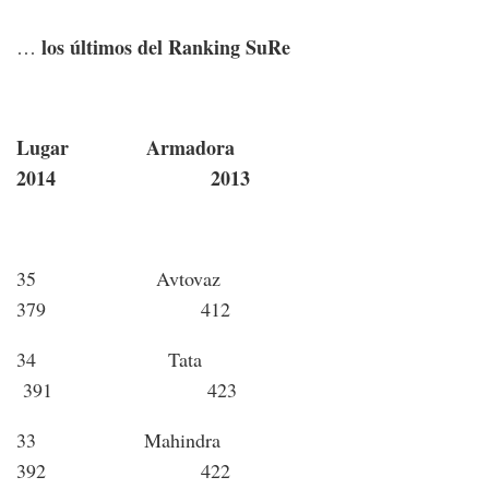
los últimos del Ranking SuRe
…
Lugar Armadora
2014 2013
35 Avtovaz
379 412
34 Tata
391 423
33 Mahindra
392 422