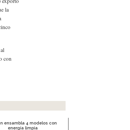
) exportó
e la
a
cinco
 al
so con
an ensambla 4 modelos con
energía limpia