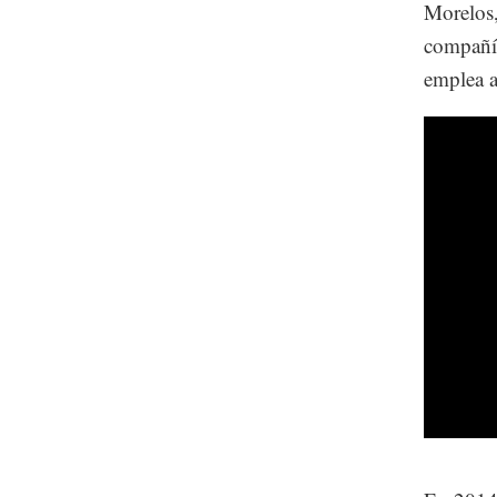
Morelos,
compañía
emplea a