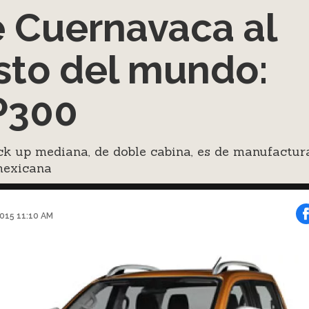
 Cuernavaca al
sto del mundo:
P300
ck up mediana, de doble cabina, es de manufactur
exicana
2015 11:10 AM