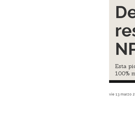
De
re
N
Esta pi
100% m
vie 13 marzo 