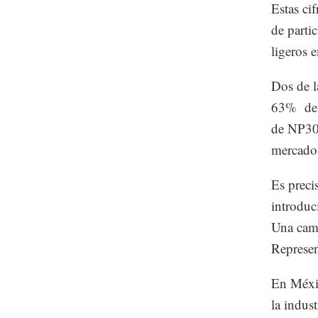
Estas ci
de parti
ligeros 
Dos de l
63% de p
de NP300
mercado
Es preci
introduc
Una cami
Represen
En Méxi
la indus