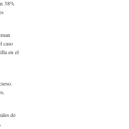
con 38%
es
suman
l caso
lla en el
curso.
es.
tales de
,