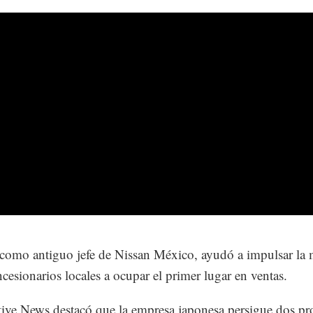
omo antiguo jefe de Nissan México, ayudó a impulsar la 
ncesionarios locales a ocupar el primer lugar en ventas.
ve News destacó que la empresa japonesa persigue dos pro