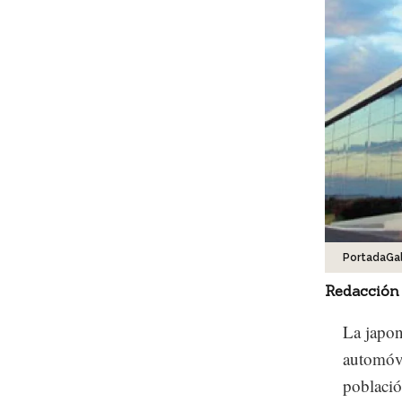
PortadaGa
Redacción
La japon
automóvi
població