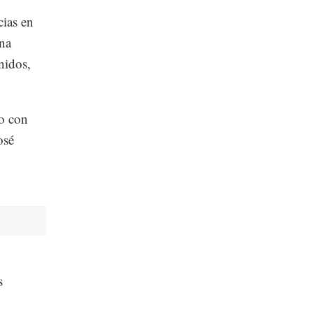
cias en
una
nidos,
o con
osé
s