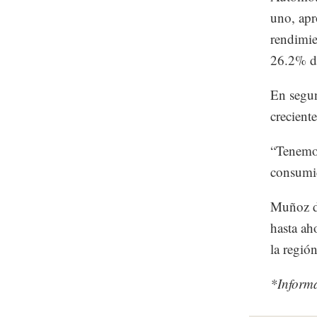
uno, apr
rendimie
26.2% de
En segun
crecient
“Tenemos
consumid
Muñoz di
hasta ah
la regió
*Inform