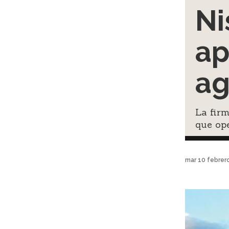
Ni
ap
ag
La firm
que op
mar 10 febrer