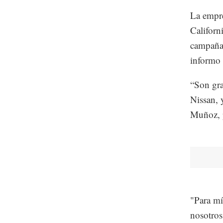
La empre
Californ
campaña 
informo 
“Son gra
Nissan, 
Muñoz, p
"Para mí
nosotros