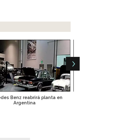
des Benz reabrirá planta en
Toyota el mayor fabricante 
Argentina
de 2014