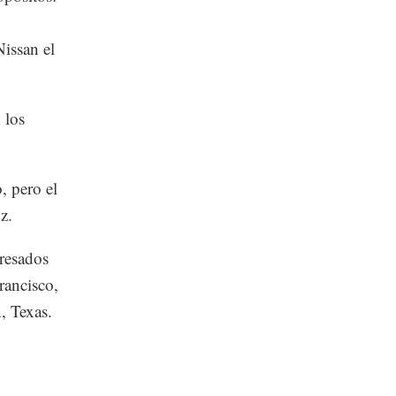
issan el
 los
, pero el
z.
resados
rancisco,
, Texas.