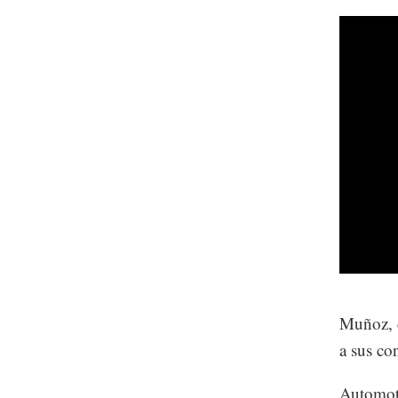
Muñoz, c
a sus co
Automoti