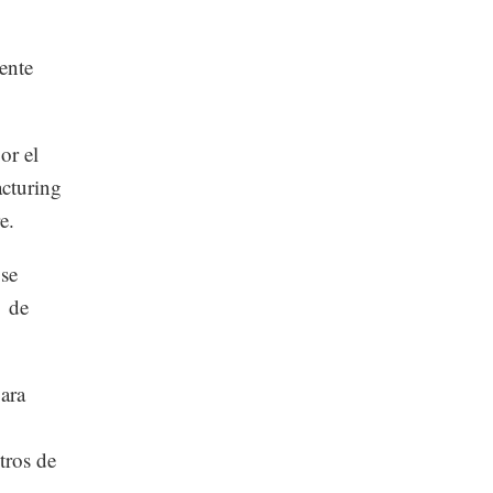
iente
or el
acturing
e.
 se
de
ara
tros de