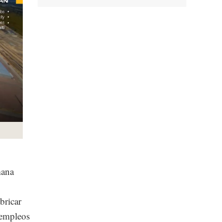
mana
bricar
 empleos