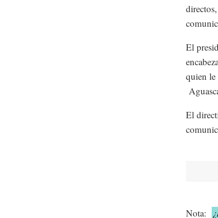
directos
comunic
El presi
encabeza
quien le
Aguasca
El direc
comunic
Nota:
¿