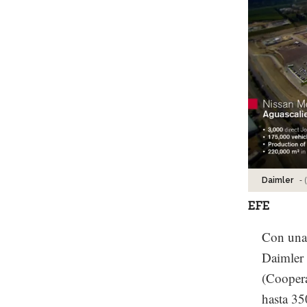
-
Daimler
EFE
Con una 
Daimler 
(Coopera
hasta 35