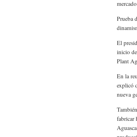
mercado
Prueba d
dinamism
El presi
inicio d
Plant Ag
En la re
explicó 
nueva ge
También 
fabricar
Aguascal
producci