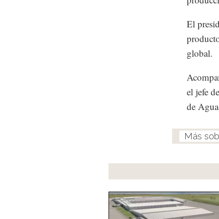
El presi
producto
global.
Acompaña
el jefe 
de Aguas