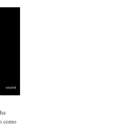
 ha
co como