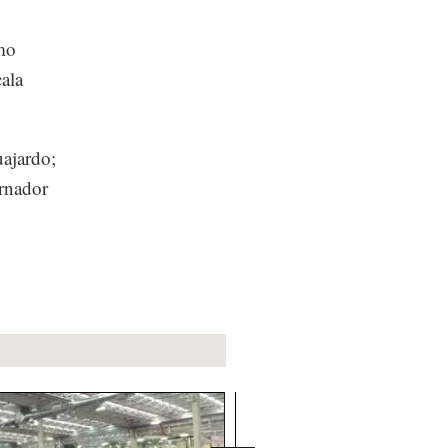
mo
ala
uajardo;
ernador