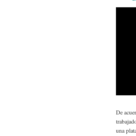
De acuer
trabajad
una plat