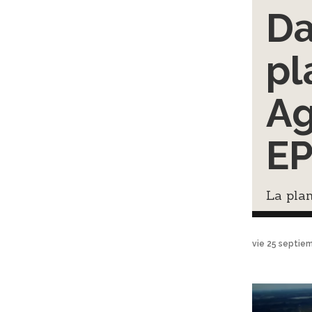
Da
pl
Ag
E
La pla
vie 25 septie