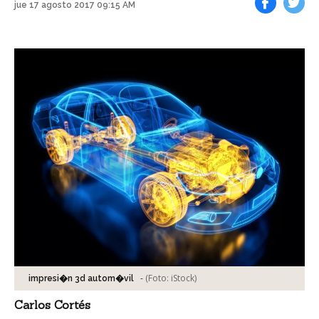
jue 17 agosto 2017 09:15 AM
Facebook
Tweet
-
(Foto:
iStock
)
impresi�n 3d autom�vil
Carlos Cortés