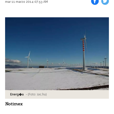
mar 11 marzo 2014 07:53 AM
Facebook
Tweet
-
(Foto:
sxc.hu
)
Energ�a
Notimex