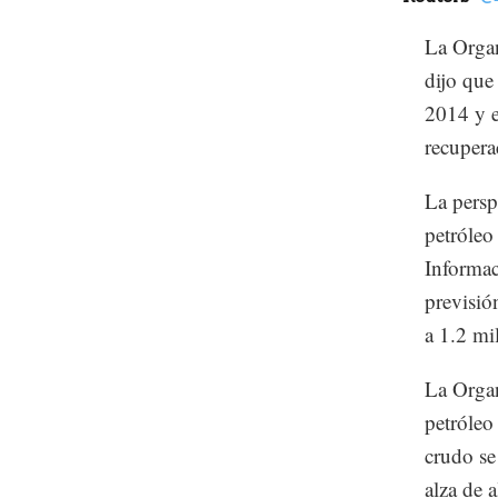
La Organ
dijo que
2014 y e
recupera
La persp
petróleo
Informac
previsió
a 1.2 mi
La Organ
petróleo
crudo se
alza de 