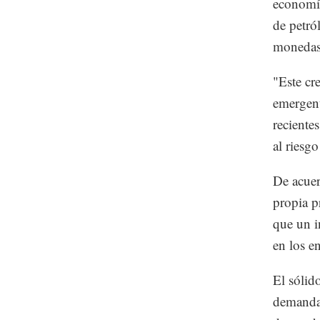
economía
de petró
monedas 
"Este cr
emergent
reciente
al riesg
De acuer
propia p
que un i
en los e
El sólid
demanda 