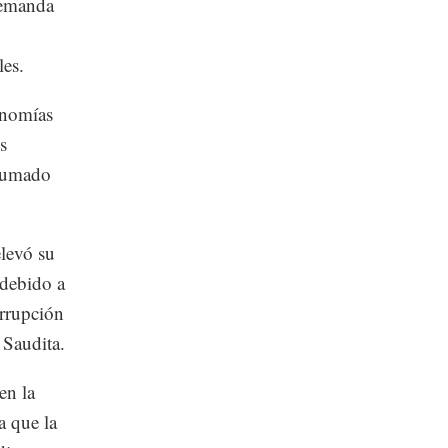
demanda
les.
conomías
s
 sumado
elevó su
 debido a
errupción
 Saudita.
en la
 que la