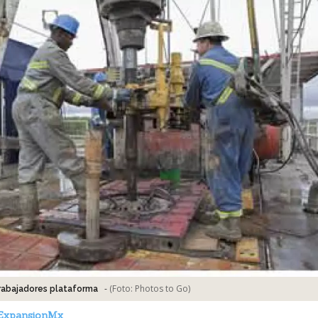
-
(Foto:
Photos to Go
)
rabajadores plataforma
ExpansionMx