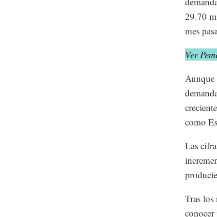
demanda
29.70 mi
mes pas
Ver Pem
Aunque l
demanda 
crecient
como Est
Las cifr
incremen
producie
Tras los
conocer 