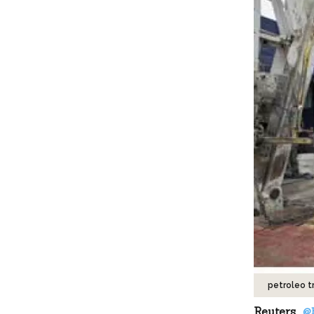
petroleo t
Reuters
@