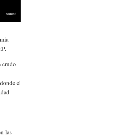
omía
EP.
e crudo
 donde el
idad
n las