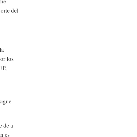
die
orte del
la
or los
EP,
n
sigue
e de a
n es