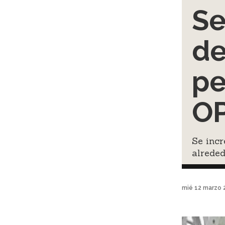
Se
d
pe
O
Se incr
alrede
mié 12 marzo 