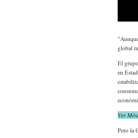
"Aunque 
global t
El grupo
en Estad
estabili
consumo 
económi
Ver Méx
Pero la 