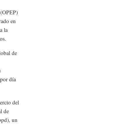
o (OPEP)
rado en
a la
os.
lobal de
u
por día
ercio del
l de
bpd), un