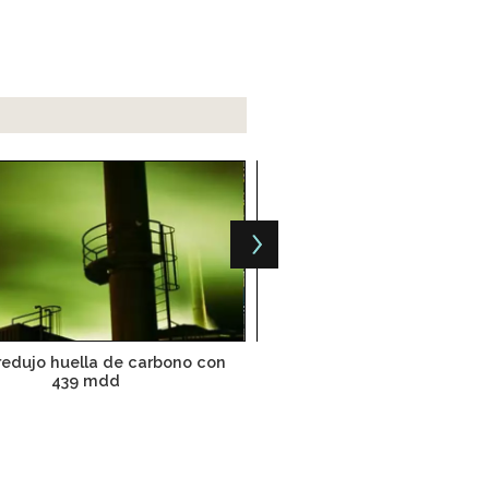
redujo huella de carbono con
Grupo Bimbo reduce su hu
439 mdd
carbono