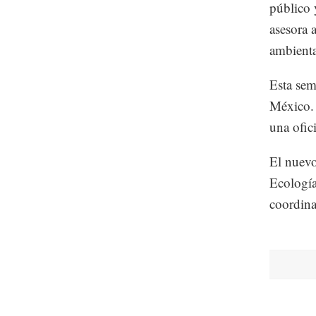
público 
asesora a
ambienta
Esta sem
México. 
una ofic
El nuevo
Ecologí
coordina