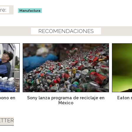
Manufactura
RECOMENDACIONES
bono en
Sony lanza programa de reciclaje en
Eaton 
México
TTER