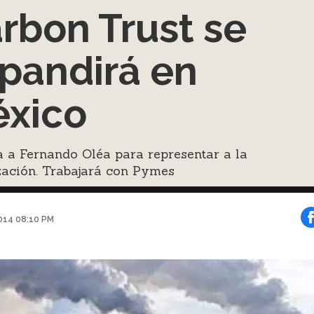
rbon Trust se
pandirá en
xico
 a Fernando Oléa para representar a la
zación. Trabajará con Pymes
014 08:10 PM