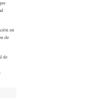
que
ad
ación en
ón de
l de
.