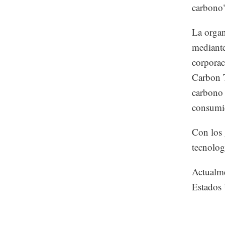
carbono
La organ
mediante
corporac
Carbon T
carbono 
consumi
Con los 
tecnolog
Actualme
Estados 