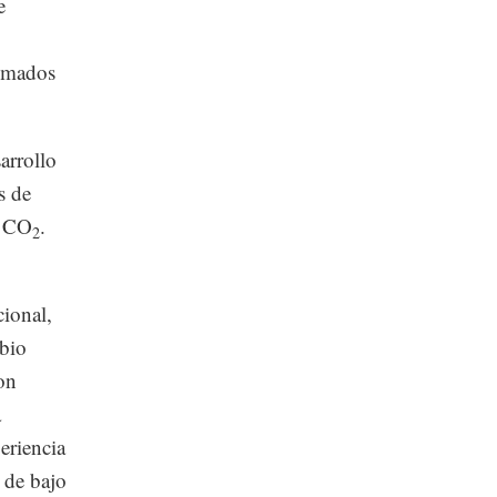
e
timados
arrollo
s de
e CO
.
2
ional,
mbio
on
a
eriencia
 de bajo