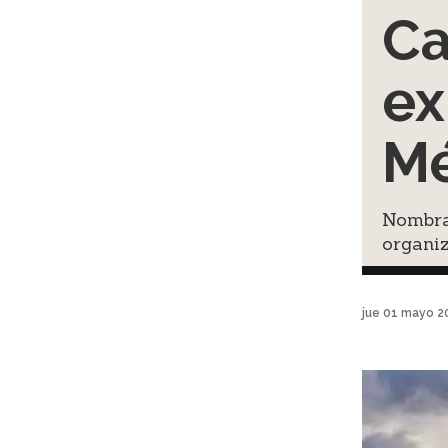
Ca
ex
Mé
Nombra
organi
jue 01 mayo 2