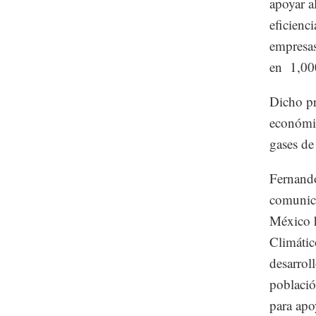
apoyar a
eficienc
empresas
en 1,000
Dicho pr
económic
gases de
Fernando
comunica
México h
Climátic
desarrol
població
para apo