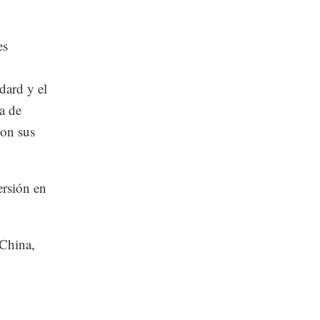
es
dard y el
a de
con sus
ersión en
 China,