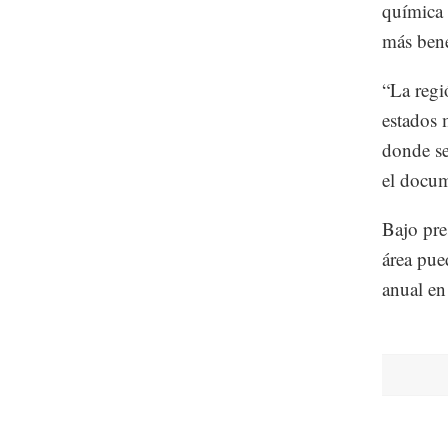
química 
más bene
“La regi
estados 
donde se
el docu
Bajo pre
área pue
anual en