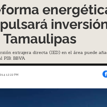
forma energétic
pulsará inversió
 Tamaulipas
rsión extrajera directa (IED) en el área puede aña
al PIB: BBVA
014 12:22 PM