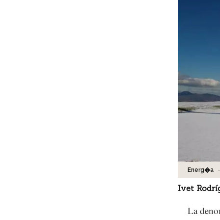
-
Energ�a
Ivet Rodrí
La denom