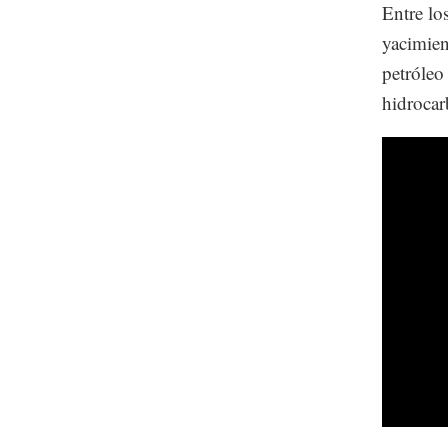
Entre lo
yacimien
petróleo
hidrocar