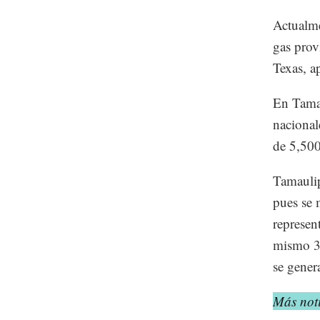
Actualme
gas prov
Texas, ap
En Tamau
nacional
de 5,500
Tamaulip
pues se 
represen
mismo 30
se gener
Más noti