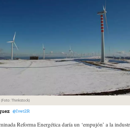
(Foto:
Thinkstock
)
guez
@Ivet2R
inada Reforma Energética daría un ‘empujón’ a la industr