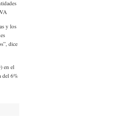
ntidades
BBVA
as y los
des
s”, dice
) en el
a del 6%