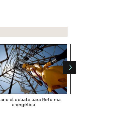
ario el debate para Reforma
Reforma energética pue
energética
“enriquecida”: sena