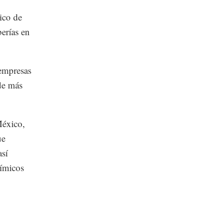
ico de
erías en
empresas
 de más
México,
ue
así
uímicos