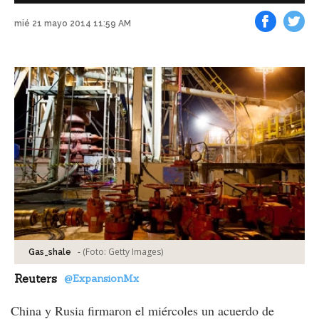
mié 21 mayo 2014 11:59 AM
Facebook
Tweet
-
(Foto:
Getty Images
)
Gas_shale
Reuters
@ExpansionMx
China y Rusia firmaron el miércoles un acuerdo de